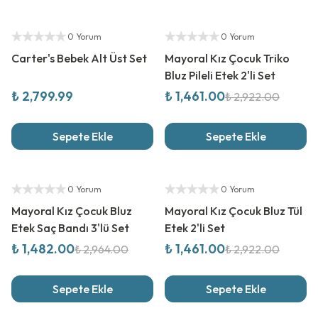
Yeni Sezon
%
50
İndirim
Yetkili Satıcı
Yetkili Satıcı
0 Yorum
0 Yorum
Carter's Bebek Alt Üst Set
Mayoral Kız Çocuk Triko
Bluz Pileli Etek 2'li Set
₺ 2,799.99
₺ 1,461.00
₺ 2,922.00
Sepete Ekle
Sepete Ekle
%
50
İndirim
%
50
İndirim
Yetkili Satıcı
Yetkili Satıcı
0 Yorum
0 Yorum
Mayoral Kız Çocuk Bluz
Mayoral Kız Çocuk Bluz Tül
Etek Saç Bandı 3'lü Set
Etek 2'li Set
₺ 1,482.00
₺ 1,461.00
₺ 2,964.00
₺ 2,922.00
Sepete Ekle
Sepete Ekle