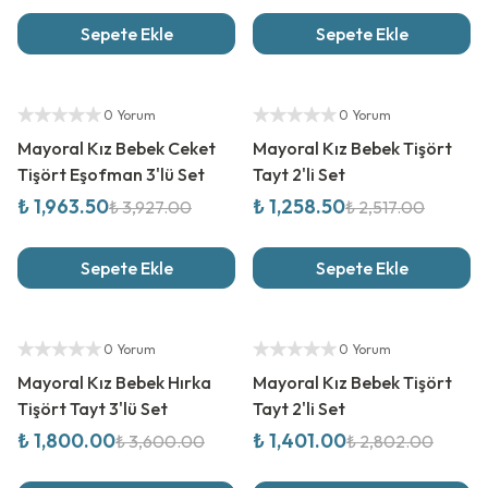
Sepete Ekle
Sepete Ekle
%
50
İndirim
%
50
İndirim
Yetkili Satıcı
Yetkili Satıcı
0 Yorum
0 Yorum
Mayoral Kız Bebek Ceket
Mayoral Kız Bebek Tişört
Tişört Eşofman 3'lü Set
Tayt 2'li Set
₺ 1,963.50
₺ 1,258.50
₺ 3,927.00
₺ 2,517.00
Sepete Ekle
Sepete Ekle
%
50
İndirim
%
50
İndirim
Yetkili Satıcı
Yetkili Satıcı
0 Yorum
0 Yorum
Mayoral Kız Bebek Hırka
Mayoral Kız Bebek Tişört
Tişört Tayt 3'lü Set
Tayt 2'li Set
₺ 1,800.00
₺ 1,401.00
₺ 3,600.00
₺ 2,802.00