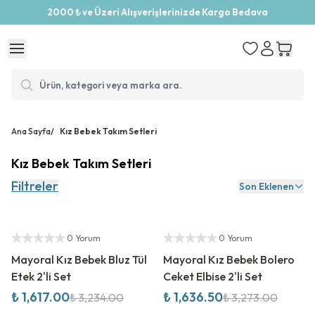
2000 ₺ ve Üzeri Alışverişlerinizde Kargo Bedava
Ana Sayfa
/
Kız Bebek Takım Setleri
Kız Bebek Takım Setleri
Filtreler
Son Eklenen
%
50
İndirim
%
50
İndirim
Yetkili Satıcı
Yetkili Satıcı
0 Yorum
0 Yorum
Mayoral Kız Bebek Bluz Tül
Mayoral Kız Bebek Bolero
Etek 2'li Set
Ceket Elbise 2'li Set
₺ 1,617.00
₺ 1,636.50
₺ 3,234.00
₺ 3,273.00