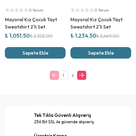
%
50
İndirim
%
50
İndirim
Yetkili Satıcı
Yetkili Satıcı
0 Yorum
0 Yorum
Mayoral Kız Çocuk Tayt
Mayoral Kız Çocuk Tayt
Sweatshirt 2'li Set
Sweatshirt 2'li Set
₺ 1,051.50
₺ 1,234.50
₺ 2,103.00
₺ 2,469.00
Sepete Ekle
Sepete Ekle
1
2
Tek Tıkla Güvenli Alışveriş
256 Bit SSL ile güvende alışveriş
Ücretsiz Kargo