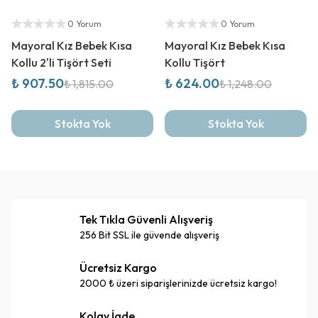
%
50
İndirim
%
50
İndirim
Yetkili Satıcı
Yetkili Satıcı
0 Yorum
0 Yorum
Mayoral Kız Bebek Kısa
Mayoral Kız Bebek Kısa
Kollu 2'li Tişört Seti
Kollu Tişört
₺ 907.50
₺ 624.00
₺ 1,815.00
₺ 1,248.00
Stokta Yok
Stokta Yok
Tek Tıkla Güvenli Alışveriş
256 Bit SSL ile güvende alışveriş
Ücretsiz Kargo
2000 ₺ üzeri siparişlerinizde ücretsiz kargo!
Kolay İade