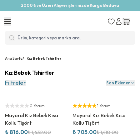
2000 ₺ ve Üzeri Alışverişlerinizde Kargo Bedava
Ana Sayfa
/
Kız Bebek Tshirtler
Kız Bebek Tshirtler
Filtreler
Son Eklenen
%
50
İndirim
%
50
İndirim
Yetkili Satıcı
Yetkili Satıcı
0 Yorum
1 Yorum
Mayoral Kız Bebek Kısa
Mayoral Kız Bebek Kısa
Kollu Tişört
Kollu Tişört
₺ 816.00
₺ 705.00
₺ 1,632.00
₺ 1,410.00