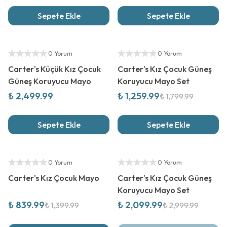
Sepete Ekle
Sepete Ekle
Yeni Sezon
%
30
İndirim
Yetkili Satıcı
Yetkili Satıcı
0 Yorum
0 Yorum
Carter's Küçük Kız Çocuk
Carter's Kız Çocuk Güneş
Güneş Koruyucu Mayo
Koruyucu Mayo Set
₺ 2,499.99
₺ 1,259.99
₺ 1,799.99
Sepete Ekle
Sepete Ekle
%
40
İndirim
%
30
İndirim
Yetkili Satıcı
Yetkili Satıcı
0 Yorum
0 Yorum
Carter's Kız Çocuk Mayo
Carter's Kız Çocuk Güneş
Koruyucu Mayo Set
₺ 839.99
₺ 2,099.99
₺ 1,399.99
₺ 2,999.99