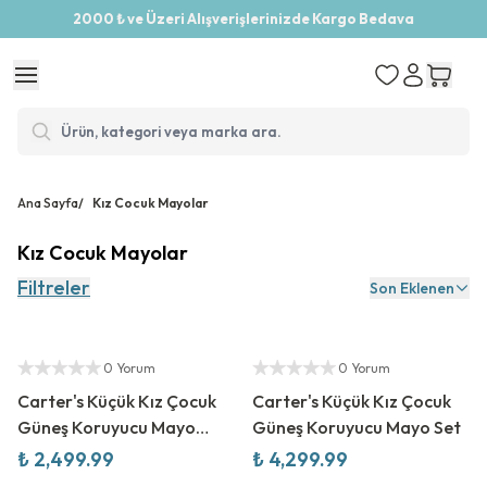
2000 ₺ ve Üzeri Alışverişlerinizde Kargo Bedava
Ana Sayfa
/
Kız Cocuk Mayolar
Kız Cocuk Mayolar
Filtreler
Son Eklenen
Yeni Sezon
Yeni Sezon
Yetkili Satıcı
Yetkili Satıcı
0 Yorum
0 Yorum
Carter's Küçük Kız Çocuk
Carter's Küçük Kız Çocuk
Güneş Koruyucu Mayo
Güneş Koruyucu Mayo Set
Elbise
₺ 2,499.99
₺ 4,299.99