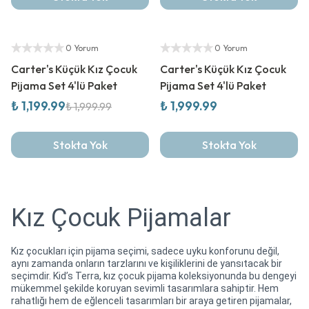
%
40
İndirim
Yeni Sezon
Yetkili Satıcı
Yetkili Satıcı
0 Yorum
0 Yorum
Carter's Küçük Kız Çocuk
Carter's Küçük Kız Çocuk
Pijama Set 4'lü Paket
Pijama Set 4'lü Paket
₺ 1,199.99
₺ 1,999.99
₺ 1,999.99
Stokta Yok
Stokta Yok
Kız Çocuk Pijamalar
Kız çocukları için pijama seçimi, sadece uyku konforunu değil,
aynı zamanda onların tarzlarını ve kişiliklerini de yansıtacak bir
seçimdir. Kid’s Terra, kız çocuk pijama koleksiyonunda bu dengeyi
mükemmel şekilde koruyan sevimli tasarımlara sahiptir. Hem
rahatlığı hem de eğlenceli tasarımları bir araya getiren pijamalar,