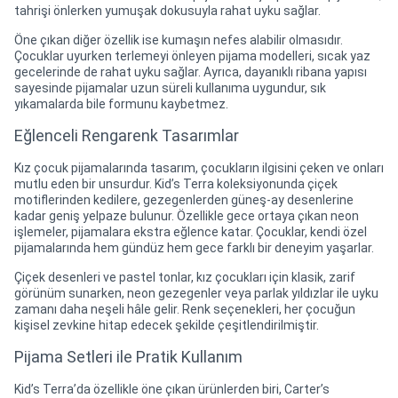
tahrişi önlerken yumuşak dokusuyla rahat uyku sağlar.
Öne çıkan diğer özellik ise kumaşın nefes alabilir olmasıdır.
Çocuklar uyurken terlemeyi önleyen pijama modelleri, sıcak yaz
gecelerinde de rahat uyku sağlar. Ayrıca, dayanıklı ribana yapısı
sayesinde pijamalar uzun süreli kullanıma uygundur, sık
yıkamalarda bile formunu kaybetmez.
Eğlenceli Rengarenk Tasarımlar
Kız çocuk pijamalarında tasarım, çocukların ilgisini çeken ve onları
mutlu eden bir unsurdur. Kid’s Terra koleksiyonunda çiçek
motiflerinden kedilere, gezegenlerden güneş-ay desenlerine
kadar geniş yelpaze bulunur. Özellikle gece ortaya çıkan neon
işlemeler, pijamalara ekstra eğlence katar. Çocuklar, kendi özel
pijamalarında hem gündüz hem gece farklı bir deneyim yaşarlar.
Çiçek desenleri ve pastel tonlar, kız çocukları için klasik, zarif
görünüm sunarken, neon gezegenler veya parlak yıldızlar ile uyku
zamanı daha neşeli hâle gelir. Renk seçenekleri, her çocuğun
kişisel zevkine hitap edecek şekilde çeşitlendirilmiştir.
Pijama Setleri ile Pratik Kullanım
Kid’s Terra’da özellikle öne çıkan ürünlerden biri, Carter’s