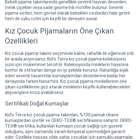
Bebek pijama takımlarında genellikle sevimli hayvan desenleri,
minik çiçekler veya sade geometrik motifler bulunur. Sevimli
pijama setleri, hem görsel olarak bebekleri cezbedici hale getirir
hem de uyku rutini için keyifli bir deneyim sunar.
Kız Çocuk Pijamaların Öne Çıkan
Özellikleri
Kiz cocuk pijama takimi seçiminde kalite, rahatlık ile eğlenceli stili
bir arada arıyorsanız, Kid’s Terra kız çocuk pijama koleksiyonu
sizin için mükemmel tercihtir. Koleksiyonda miniklerin hayatına
konfor ile stil katan denge en iyi şekilde korunur. Rahatlığa eşlik
eden sevimli tasarımlar kumaşlarından desenlerine kadar her
detayında farkını hissettirir. Kız çocuk pijama modellerinin öne
çıkan özelliklerine göz atarak miniklerin keyifle kullanabilecekleri
alışverişlere imza atabilirsiniz.
Sertifikalı Doğal Kumaşlar
Kid’s Terra kız çocuk pijama takımları, %100 pamuk ribana
kumaşlardan üretilir ve OEKO-TEX® sertifikasına sahiptir. OEKO-
TEX® sertifika, kullanılan kumaşın çocuk sağlığı için güvenli
olduğunu, aynı zamanda zararlı kimyasal içermediğini garanti
eder. Özellikle hassas cilde sahip çocuklar için pamuklu pijamalar,