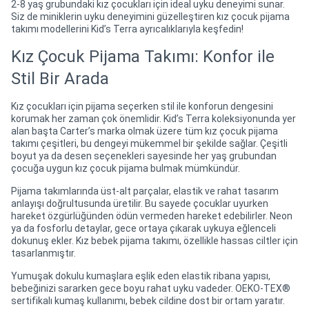
2-8 yaş grubundaki kız çocukları için ideal uyku deneyimi sunar.
Siz de miniklerin uyku deneyimini güzelleştiren kız çocuk pijama
takımı modellerini Kid’s Terra ayrıcalıklarıyla keşfedin!
Kız Çocuk Pijama Takımı: Konfor ile
Stil Bir Arada
Kız çocukları için pijama seçerken stil ile konforun dengesini
korumak her zaman çok önemlidir. Kid’s Terra koleksiyonunda yer
alan başta Carter’s marka olmak üzere tüm kız çocuk pijama
takımı çeşitleri, bu dengeyi mükemmel bir şekilde sağlar. Çeşitli
boyut ya da desen seçenekleri sayesinde her yaş grubundan
çocuğa uygun kız çocuk pijama bulmak mümkündür.
Pijama takımlarında üst-alt parçalar, elastik ve rahat tasarım
anlayışı doğrultusunda üretilir. Bu sayede çocuklar uyurken
hareket özgürlüğünden ödün vermeden hareket edebilirler. Neon
ya da fosforlu detaylar, gece ortaya çıkarak uykuya eğlenceli
dokunuş ekler. Kız bebek pijama takımı, özellikle hassas ciltler için
tasarlanmıştır.
Yumuşak dokulu kumaşlara eşlik eden elastik ribana yapısı,
bebeğinizi sararken gece boyu rahat uyku vadeder. OEKO-TEX®
sertifikalı kumaş kullanımı, bebek cildine dost bir ortam yaratır.