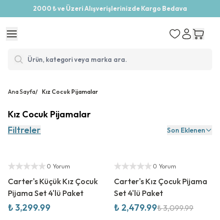
2000 ₺ ve Üzeri Alışverişlerinizde Kargo Bedava
Ana Sayfa
/
Kız Cocuk Pijamalar
Kız Cocuk Pijamalar
Filtreler
Son Eklenen
Yeni Sezon
%
20
İndirim
Yetkili Satıcı
Yetkili Satıcı
0 Yorum
0 Yorum
Carter's Küçük Kız Çocuk
Carter's Kız Çocuk Pijama
Pijama Set 4'lü Paket
Set 4'lü Paket
₺ 3,299.99
₺ 2,479.99
₺ 3,099.99