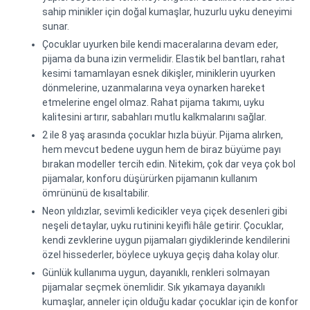
sahip minikler için doğal kumaşlar, huzurlu uyku deneyimi
sunar.
Çocuklar uyurken bile kendi maceralarına devam eder,
pijama da buna izin vermelidir. Elastik bel bantları, rahat
kesimi tamamlayan esnek dikişler, miniklerin uyurken
dönmelerine, uzanmalarına veya oynarken hareket
etmelerine engel olmaz. Rahat pijama takımı, uyku
kalitesini artırır, sabahları mutlu kalkmalarını sağlar.
2 ile 8 yaş arasında çocuklar hızla büyür. Pijama alırken,
hem mevcut bedene uygun hem de biraz büyüme payı
bırakan modeller tercih edin. Nitekim, çok dar veya çok bol
pijamalar, konforu düşürürken pijamanın kullanım
ömrününü de kısaltabilir.
Neon yıldızlar, sevimli kedicikler veya çiçek desenleri gibi
neşeli detaylar, uyku rutinini keyifli hâle getirir. Çocuklar,
kendi zevklerine uygun pijamaları giydiklerinde kendilerini
özel hissederler, böylece uykuya geçiş daha kolay olur.
Günlük kullanıma uygun, dayanıklı, renkleri solmayan
pijamalar seçmek önemlidir. Sık yıkamaya dayanıklı
kumaşlar, anneler için olduğu kadar çocuklar için de konfor