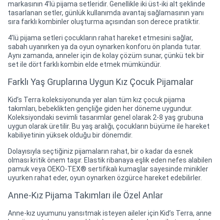
markasının 4’lü pijama setleridir. Genellikle iki üst-iki alt şeklinde
tasarlanan setler, günlük kullanımda avantaj sağlamasının yanı
sıra farklı kombinler oluşturma açısından son derece pratiktir.
4’lü pijama setleri çocukların rahat hareket etmesini sağlar,
sabah uyanırken ya da oyun oynarken konforu ön planda tutar.
Aynı zamanda, anneler için de kolay çözüm sunar, çünkü tek bir
set ile dört farklı kombin elde etmek mümkündür.
Farklı Yaş Gruplarına Uygun Kız Çocuk Pijamalar
Kid’s Terra koleksiyonunda yer alan tüm kız çocuk pijama
takımları, bebeklikten gençliğe giden her döneme uygundur.
Koleksiyondaki sevimli tasarımlar genel olarak 2-8 yaş grubuna
uygun olarak üretilir. Bu yaş aralığı, çocukların büyüme ile hareket
kabiliyetinin yüksek olduğu bir dönemdir.
Dolayısıyla seçtiğiniz pijamaların rahat, bir o kadar da esnek
olması kritik önem taşır. Elastik ribanaya eşlik eden nefes alabilen
pamuk veya OEKO-TEX® sertifikalı kumaşlar sayesinde minikler
uyurken rahat eder, oyun oynarken özgürce hareket edebilirler.
Anne-Kız Pijama Takımları ile Özel Anlar
Anne-kız uyumunu yansıtmak isteyen aileler için Kid’s Terra, anne