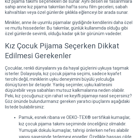
kız pijama takımı seçenekleri de sunar. Aynı desen ile tasarımlara
sahip anne kız pijama takımları hafta sonu film geceleri, sabah
kahvaltıları veya özel günlerde şıklıkla eğlenceyi bir arada sunar.
Minikler, anne ile uyumlu pijamalar giydiğinde kendilerini daha özel
ve mutlu hissederler. Bu takımlar, günlük kullanımda olduğu gibi
özel günlerde sevimli, olduğu kadar şık bir görünüm vadeder.
Kız Çocuk Pijama Seçerken Dikkat
Edilmesi Gerekenler
Çocuklar, renkli dünyalarını ya da hayal güçlerini uykuya taşımak
isterler. Dolayısıyla, kız çocuk pijama seçimi, sadece kıyafet
tercihi değil, miniklerin uyku deneyimini büyülü yolculuğa
dönüştüren bir detaydır. Yanlış seçimler, uyku kalitesini
düşürebilir veya sabahları mutsuz kalkmalarına neden olabilir.
Peki, kız çocuğunuz için rahat ve keyifli pijamayı nasıl seçersiniz?
Göz önünde bulundurmanız gereken yaratıcı ipuçlarını aşağıdaki
listede bulabilirsiniz:
Pamuk, esnek ribana ve OEKO-TEX® sertifikalı kumaşlar,
kız çocuk pijama takımı seçiminde önceliğiniz olmalıdır.
Yumuşak dokulu kumaşlar, tahrişi önlerken nefes alabilir
yapısı sayesinde terlemeyi engeller. Özellikle hassas cilde