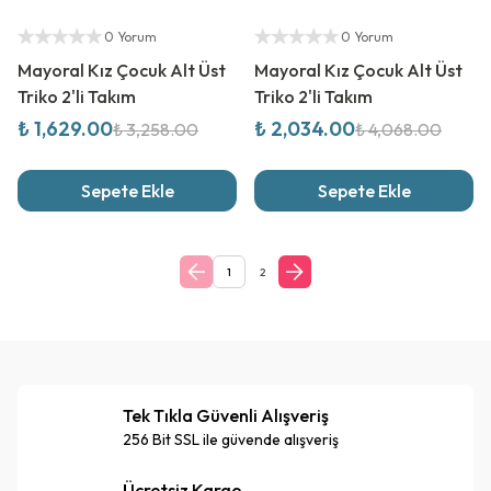
%
50
İndirim
%
50
İndirim
Yetkili Satıcı
Yetkili Satıcı
0 Yorum
0 Yorum
Mayoral Kız Çocuk Alt Üst
Mayoral Kız Çocuk Alt Üst
Triko 2'li Takım
Triko 2'li Takım
₺ 1,629.00
₺ 2,034.00
₺ 3,258.00
₺ 4,068.00
Sepete Ekle
Sepete Ekle
1
2
Tek Tıkla Güvenli Alışveriş
256 Bit SSL ile güvende alışveriş
Ücretsiz Kargo