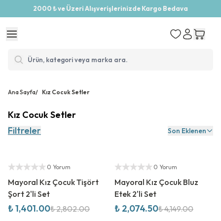
2000 ₺ ve Üzeri Alışverişlerinizde Kargo Bedava
Ana Sayfa
/
Kız Cocuk Setler
Kız Cocuk Setler
Filtreler
Son Eklenen
%
50
İndirim
%
50
İndirim
Yetkili Satıcı
Yetkili Satıcı
0 Yorum
0 Yorum
Mayoral Kız Çocuk Tişört
Mayoral Kız Çocuk Bluz
Şort 2'li Set
Etek 2'li Set
₺ 1,401.00
₺ 2,074.50
₺ 2,802.00
₺ 4,149.00