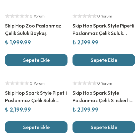
Yetkili Satıcı
Yetkili Satıcı
0 Yorum
0 Yorum
Skip Hop Zoo Paslanmaz
Skip Hop Spark Style Pipetli
Çelik Suluk Baykuş
Paslanmaz Çelik Suluk
Gökkuşağı
₺ 1,999.99
₺ 2,199.99
Sepete Ekle
Sepete Ekle
Yetkili Satıcı
Yetkili Satıcı
0 Yorum
0 Yorum
Skip Hop Spark Style Pipetli
Skip Hop Spark Style
Paslanmaz Çelik Suluk
Paslanmaz Çelik Stickerlı
Deniz Kabuğu
Suluk Yeşil
₺ 2,199.99
₺ 2,199.99
Sepete Ekle
Sepete Ekle