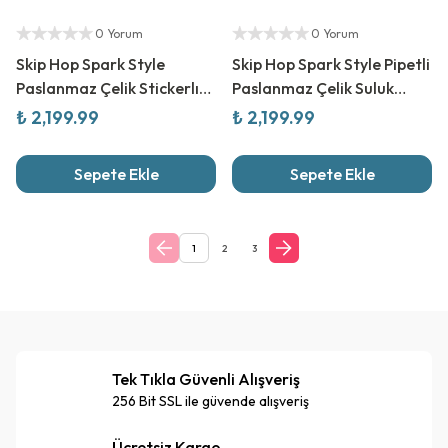
Yetkili Satıcı
Yetkili Satıcı
0 Yorum
0 Yorum
Skip Hop Spark Style
Skip Hop Spark Style Pipetli
Paslanmaz Çelik Stickerlı
Paslanmaz Çelik Suluk
Suluk Mavi
Dondurma
₺ 2,199.99
₺ 2,199.99
Sepete Ekle
Sepete Ekle
1
2
3
Tek Tıkla Güvenli Alışveriş
256 Bit SSL ile güvende alışveriş
Ücretsiz Kargo