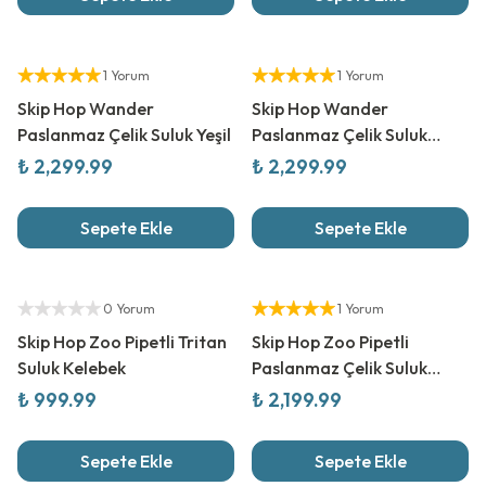
Yetkili Satıcı
Yetkili Satıcı
1 Yorum
1 Yorum
Skip Hop Wander
Skip Hop Wander
Paslanmaz Çelik Suluk Yeşil
Paslanmaz Çelik Suluk
Pembe
₺ 2,299.99
₺ 2,299.99
Sepete Ekle
Sepete Ekle
Yetkili Satıcı
Yetkili Satıcı
0 Yorum
1 Yorum
Skip Hop Zoo Pipetli Tritan
Skip Hop Zoo Pipetli
Suluk Kelebek
Paslanmaz Çelik Suluk
Narwhal
₺ 999.99
₺ 2,199.99
Sepete Ekle
Sepete Ekle