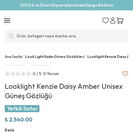
2000 ₺ ve Üzeri Alışverişlerinizde Kargo Bedava
Ana Sayfa
/
Look Light Kadın Günes Gözlükler
/
Looklight Kenzie Daisy A
0
/ 5
0 Yorum
Looklight Kenzie Daisy Amber Unisex
Güneş Gözlüğü
Yetkili Satıcı
₺ 2,540.00
Renk