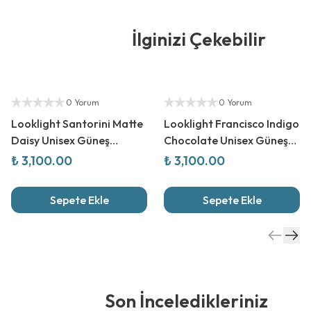
İlginizi Çekebilir
Yetkili Satıcı
Yetkili Satıcı
0 Yorum
0 Yorum
Looklight Santorini Matte
Looklight Francisco Indigo
Daisy Unisex Güneş
Chocolate Unisex Güneş
Gözlüğü
Gözlüğü
₺ 3,100.00
₺ 3,100.00
Sepete Ekle
Sepete Ekle
Son İnceledikleriniz