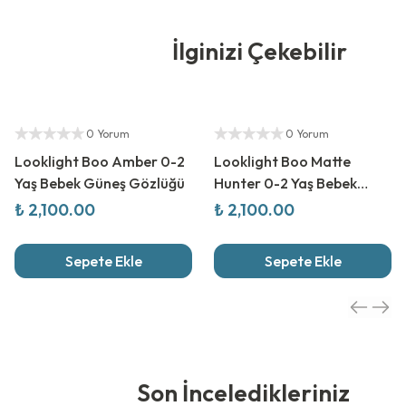
İlginizi Çekebilir
Yetkili Satıcı
Yetkili Satıcı
0 Yorum
0 Yorum
Looklight Boo Amber 0-2
Looklight Boo Matte
Yaş Bebek Güneş Gözlüğü
Hunter 0-2 Yaş Bebek
Güneş Gözlüğü
₺ 2,100.00
₺ 2,100.00
Sepete Ekle
Sepete Ekle
Son İnceledikleriniz