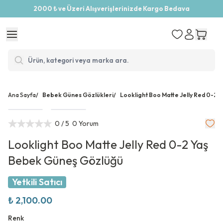
2000 ₺ ve Üzeri Alışverişlerinizde Kargo Bedava
Ana Sayfa
/
Bebek Günes Gözlükleri
/
Looklight Boo Matte Jelly Red 0-2 
0
/ 5
0 Yorum
Looklight Boo Matte Jelly Red 0-2 Yaş
Bebek Güneş Gözlüğü
Yetkili Satıcı
₺ 2,100.00
Renk