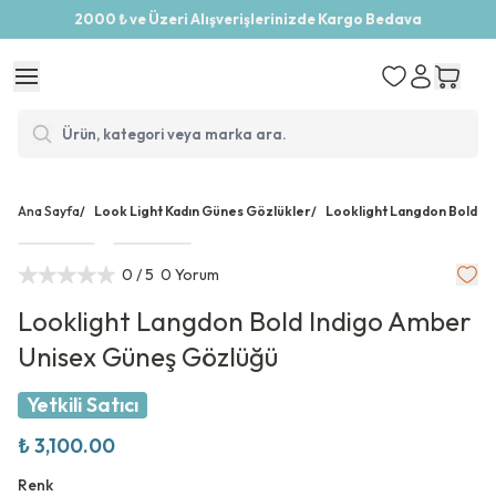
2000 ₺ ve Üzeri Alışverişlerinizde Kargo Bedava
Ana Sayfa
/
Look Light Kadın Günes Gözlükler
/
Looklight Langdon Bold I
0
/ 5
0 Yorum
Looklight Langdon Bold Indigo Amber
Unisex Güneş Gözlüğü
Yetkili Satıcı
₺ 3,100.00
Renk