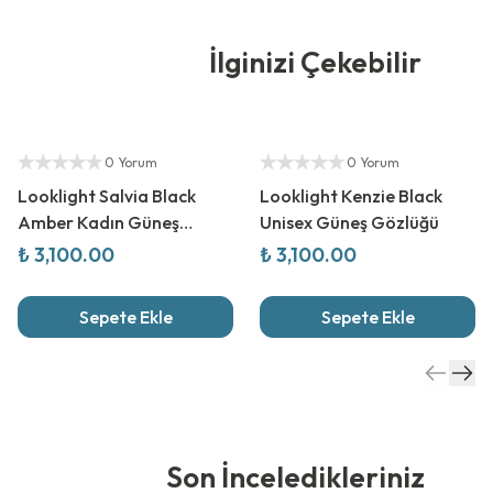
İlginizi Çekebilir
Yetkili Satıcı
Yetkili Satıcı
0 Yorum
0 Yorum
Looklight Salvia Black
Looklight Kenzie Black
Amber Kadın Güneş
Unisex Güneş Gözlüğü
Gözlüğü
₺ 3,100.00
₺ 3,100.00
Sepete Ekle
Sepete Ekle
Son İnceledikleriniz