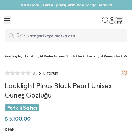
2000 ₺ ve Üzeri Alışverişlerinizde Kargo Bedava
Ana Sayfa
/
Look Light Kadın Günes Gözlükler
/
Looklight Pinus Black Pea
0
/ 5
0 Yorum
Looklight Pinus Black Pearl Unisex
Güneş Gözlüğü
Yetkili Satıcı
₺ 3,100.00
Renk