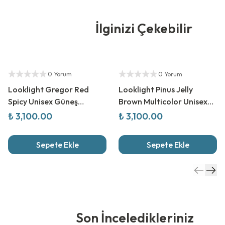
İlginizi Çekebilir
Yetkili Satıcı
Yetkili Satıcı
0 Yorum
0 Yorum
Looklight Gregor Red
Looklight Pinus Jelly
Spicy Unisex Güneş
Brown Multicolor Unisex
Gözlüğü
Güneş Gözlüğü
₺ 3,100.00
₺ 3,100.00
Sepete Ekle
Sepete Ekle
Son İnceledikleriniz