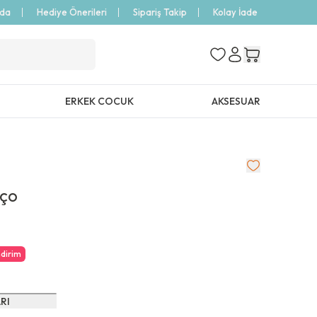
zda
Hediye Önerileri
Sipariş Takip
Kolay İade
ERKEK COCUK
AKSESUAR
nço
ndirim
RI