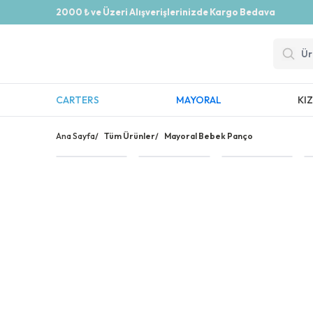
2000 ₺ ve Üzeri Alışverişlerinizde Kargo Bedava
CARTERS
MAYORAL
KI
Ana Sayfa
/
Tüm Ürünler
/
Mayoral Bebek Panço