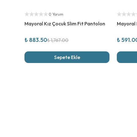
%
50
İndirim
%
50
İndi
Yetkili Satıcı
Yetkili Sat
0 Yorum
Mayoral Kız Çocuk Slim Fit Pantolon
Mayoral 
₺ 883.50
₺ 591.0
₺ 1,767.00
Sepete Ekle
Son İncel