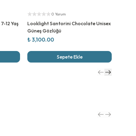
Yetkili Satıcı
%
50
İn
Yetkili S
0 Yorum
 7-12 Yaş
Looklight Santorini Chocolate Unisex
Mayoral
Güneş Gözlüğü
Tişört
₺ 3,100.00
₺ 534
Sepete Ekle