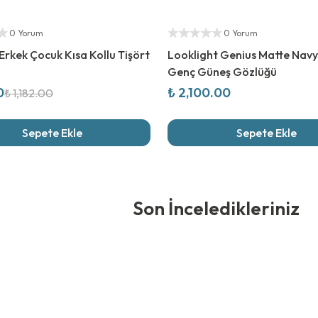
rim
Yetkili Satıcı
ıcı
0 Yorum
0 Yorum
Erkek Çocuk Kısa Kollu Tişört
Looklight Genius Matte Navy
Genç Güneş Gözlüğü
0
₺ 2,100.00
₺ 1,182.00
Sepete Ekle
Sepete Ekle
edikleriniz