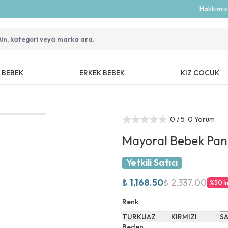
Hakkımı
Z BEBEK
ERKEK BEBEK
KIZ COCUK
0
/ 5
0 Yorum
Mayoral Bebek Pa
Yetkili Satıcı
₺ 1,168.50
₺ 2,337.00
%
50
İ
Renk
TURKUAZ
KIRMIZI
SA
Beden