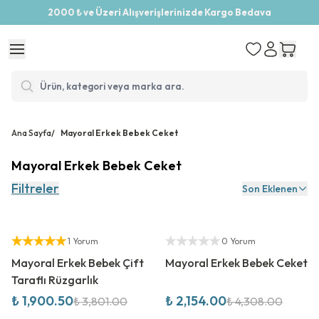
2000 ₺ ve Üzeri Alışverişlerinizde Kargo Bedava
Ana Sayfa
/
Mayoral Erkek Bebek Ceket
Mayoral Erkek Bebek Ceket
Filtreler
Son Eklenen
%
50
İndirim
%
50
İndirim
Yetkili Satıcı
Yetkili Satıcı
1 Yorum
0 Yorum
Mayoral Erkek Bebek Çift
Mayoral Erkek Bebek Ceket
Taraflı Rüzgarlık
₺ 1,900.50
₺ 2,154.00
₺ 3,801.00
₺ 4,308.00