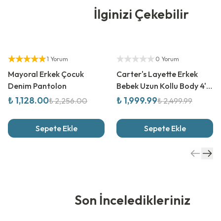
İlginizi Çekebilir
%
50
İndirim
%
20
İndirim
Yetkili Satıcı
Yetkili Satıcı
1 Yorum
0 Yorum
Mayoral Erkek Çocuk
Carter's Layette Erkek
Denim Pantolon
Bebek Uzun Kollu Body 4'lü
Paket
₺ 1,128.00
₺ 1,999.99
₺ 2,256.00
₺ 2,499.99
Sepete Ekle
Sepete Ekle
Son İnceledikleriniz