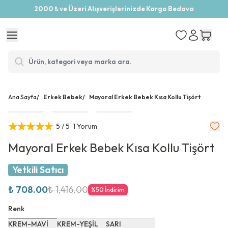
2000 ₺ ve Üzeri Alışverişlerinizde Kargo Bedava
Ana Sayfa
/
Erkek Bebek
/
Mayoral Erkek Bebek Kısa Kollu Tişört
5
/ 5
1 Yorum
Mayoral Erkek Bebek Kısa Kollu Tişört
Yetkili Satıcı
₺ 708.00
₺ 1,416.00
%
50
İndirim
Renk
KREM-MAVİ
KREM-YEŞİL
SARI