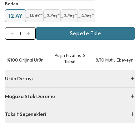
Beden
12 AY
18 AY
2 Yaş
3 Yaş
4 Yaş
Sepete Ekle
1
Peşin Fiyatına 6
⁠%100 Orijinal Ürün
8/10 Mutlu Ebeveyn
Taksit
Ürün Detayı
Mağaza Stok Durumu
Taksit Seçenekleri