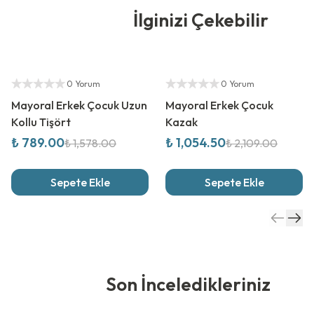
İlginizi Çekebilir
%
50
İndirim
%
50
İndirim
Yetkili Satıcı
Yetkili Satıcı
0 Yorum
0 Yorum
Mayoral Erkek Çocuk Uzun
Mayoral Erkek Çocuk
Kollu Tişört
Kazak
₺ 789.00
₺ 1,054.50
₺ 1,578.00
₺ 2,109.00
Sepete Ekle
Sepete Ekle
Son İnceledikleriniz