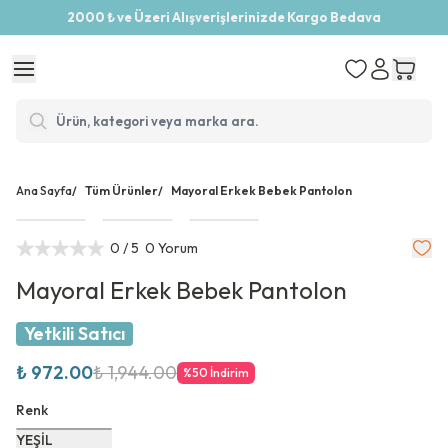
2000 ₺ ve Üzeri Alışverişlerinizde Kargo Bedava
Ana Sayfa
/
Tüm Ürünler
/
Mayoral Erkek Bebek Pantolon
0
/ 5
0 Yorum
Mayoral Erkek Bebek Pantolon
Yetkili Satıcı
₺ 972.00
₺ 1,944.00
%
50
İndirim
Renk
YEŞİL