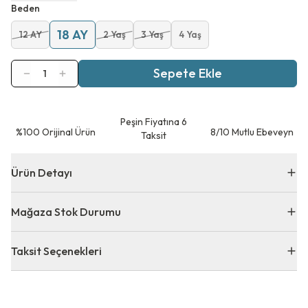
Beden
18 AY
12 AY
2 Yaş
3 Yaş
4 Yaş
Sepete Ekle
1
Peşin Fiyatına 6
⁠%100 Orijinal Ürün
8/10 Mutlu Ebeveyn
Taksit
Ürün Detayı
Mağaza Stok Durumu
Taksit Seçenekleri