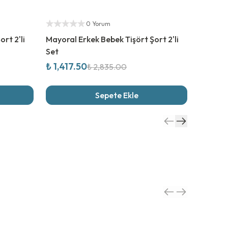
%
50
İndirim
%
50
İn
Yetkili Satıcı
Yetkili S
0 Yorum
rt 2'li
Mayoral Erkek Bebek Tişört Şort 2'li
Mayoral
Set
₺ 1,417.50
₺ 1,57
₺ 2,835.00
Sepete Ekle