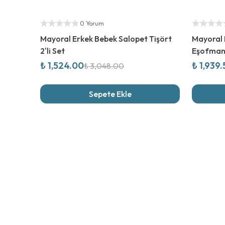
%
50
İndirim
%
50
İndi
Yetkili Satıcı
Yetkili Sat
0 Yorum
Mayoral Erkek Bebek Salopet Tişört
Mayoral 
2'li Set
Eşofman 
₺ 1,524.00
₺ 1,939
₺ 3,048.00
Sepete Ekle
Son İncel