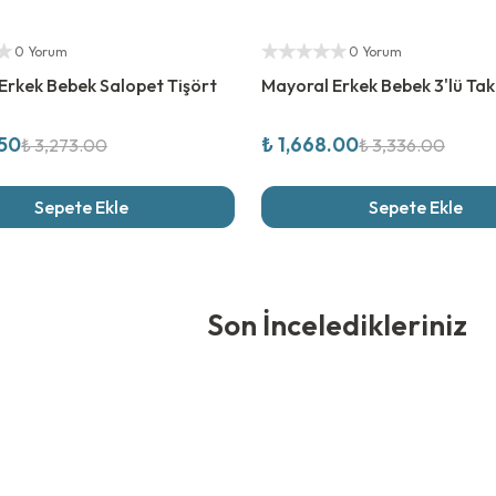
rim
%
50
İndirim
ıcı
Yetkili Satıcı
0 Yorum
0 Yorum
Erkek Bebek Salopet Tişört
Mayoral Erkek Bebek 3'lü Ta
.50
₺ 1,668.00
₺ 3,273.00
₺ 3,336.00
Sepete Ekle
Sepete Ekle
edikleriniz