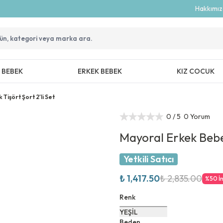
Hakkımı
Z BEBEK
ERKEK BEBEK
KIZ COCUK
Tişört Şort 2'li Set
0
/ 5
0 Yorum
Mayoral Erkek Bebek
Yetkili Satıcı
₺ 1,417.50
₺ 2,835.00
%
50
İ
Renk
YEŞİL
Beden