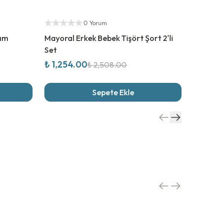
%
50
İndirim
%
50
İn
Yetkili Satıcı
Yetkili S
0 Yorum
kım
Mayoral Erkek Bebek Tişört Şort 2'li
Mayoral
Set
Şapka 3
₺ 1,254.00
₺ 1,46
₺ 2,508.00
Sepete Ekle