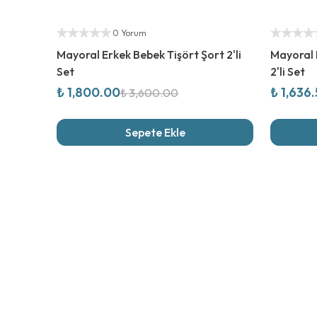
%
50
İndirim
%
50
İndi
Yetkili Satıcı
Yetkili Sat
0 Yorum
Mayoral Erkek Bebek Tişört Şort 2'li
Mayoral 
Set
2'li Set
₺ 1,800.00
₺ 1,636
₺ 3,600.00
Sepete Ekle
Son İncel