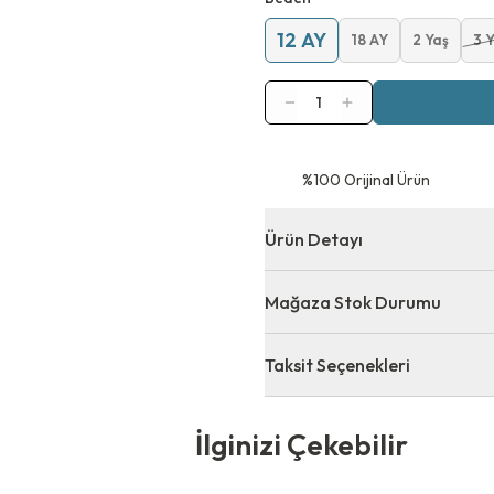
12 AY
18 AY
2 Yaş
3 
1
⁠%100 Orijinal Ürün
Ürün Detayı
Mağaza Stok Durumu
Taksit Seçenekleri
 Çekebilir