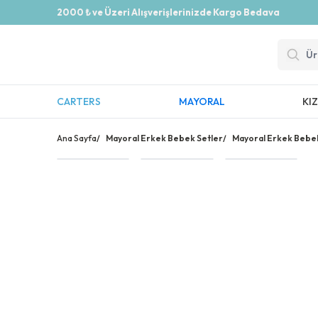
2000 ₺ ve Üzeri Alışverişlerinizde Kargo Bedava
CARTERS
MAYORAL
KI
Ana Sayfa
/
Mayoral Erkek Bebek Setler
/
Mayoral Erkek Bebek 