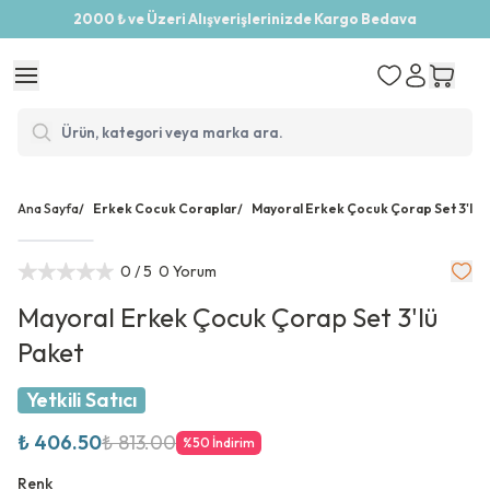
2000 ₺ ve Üzeri Alışverişlerinizde Kargo Bedava
Ana Sayfa
/
Erkek Cocuk Coraplar
/
Mayoral Erkek Çocuk Çorap Set 3'lü 
0
/ 5
0 Yorum
Mayoral Erkek Çocuk Çorap Set 3'lü
Paket
Yetkili Satıcı
₺ 406.50
₺ 813.00
%
50
İndirim
Renk