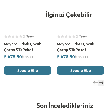
İlginizi Çekebilir
%
50
İndirim
%
50
İndirim
Yetkili Satıcı
Yetkili Satıcı
0 Yorum
0 Yorum
Mayoral Erkek Çocuk
Mayoral Erkek Çocuk
Çorap 3'lü Paket
Çorap 3'lü Paket
₺ 478.50
₺ 478.50
₺ 957.00
₺ 957.00
Sepete Ekle
Sepete Ekle
Son İnceledikleriniz