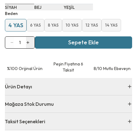
SİYAH
BEJ
YEŞİL
Beden
4 YAS
6 YAS
8 YAS
10 YAS
12 YAS
14 YAS
Sepete Ekle
1
Peşin Fiyatına 6
⁠%100 Orijinal Ürün
8/10 Mutlu Ebeveyn
Taksit
Ürün Detayı
Mağaza Stok Durumu
Taksit Seçenekleri