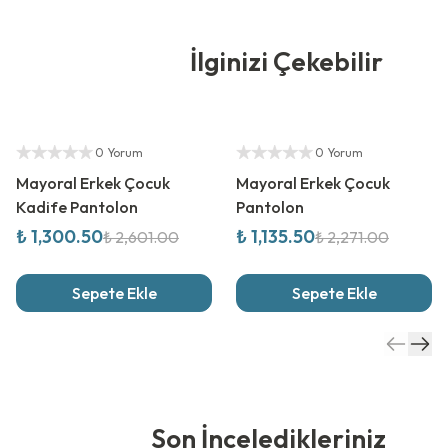
İlginizi Çekebilir
%
50
İndirim
%
50
İndirim
Yetkili Satıcı
Yetkili Satıcı
0 Yorum
0 Yorum
Mayoral Erkek Çocuk
Mayoral Erkek Çocuk
Kadife Pantolon
Pantolon
₺ 1,300.50
₺ 1,135.50
₺ 2,601.00
₺ 2,271.00
Sepete Ekle
Sepete Ekle
Son İnceledikleriniz