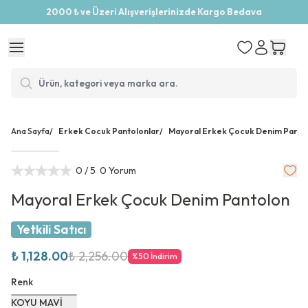
2000 ₺ ve Üzeri Alışverişlerinizde Kargo Bedava
Ana Sayfa
/
Erkek Cocuk Pantolonlar
/
Mayoral Erkek Çocuk Denim Panto
0
/ 5
0 Yorum
Mayoral Erkek Çocuk Denim Pantolon
Yetkili Satıcı
₺ 1,128.00
₺ 2,256.00
%
50
İndirim
Renk
KOYU MAVİ