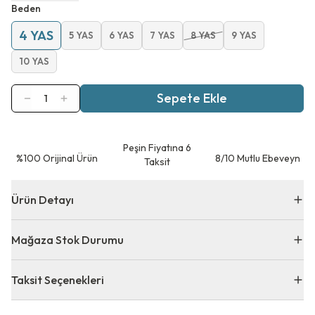
Beden
4 YAS
5 YAS
6 YAS
7 YAS
8 YAS
9 YAS
10 YAS
Sepete Ekle
1
Peşin Fiyatına 6
⁠%100 Orijinal Ürün
8/10 Mutlu Ebeveyn
Taksit
Ürün Detayı
Mağaza Stok Durumu
Taksit Seçenekleri