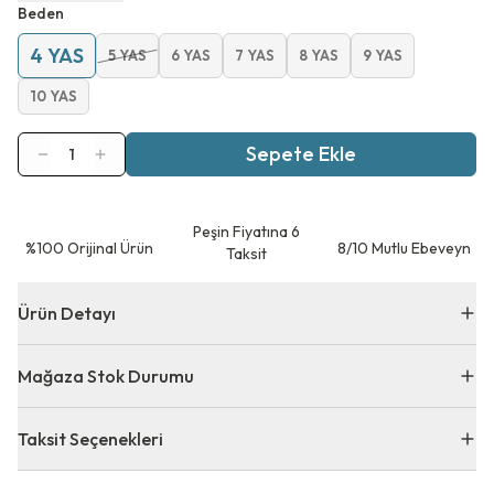
Beden
4 YAS
5 YAS
6 YAS
7 YAS
8 YAS
9 YAS
10 YAS
Sepete Ekle
1
Peşin Fiyatına 6
⁠%100 Orijinal Ürün
8/10 Mutlu Ebeveyn
Taksit
Ürün Detayı
Mağaza Stok Durumu
Taksit Seçenekleri