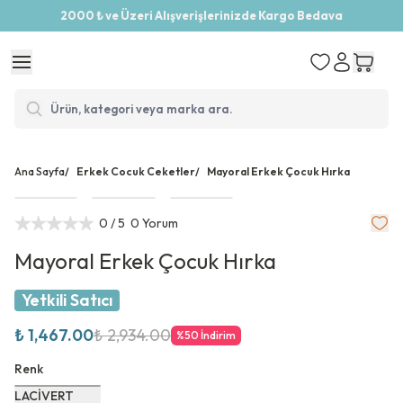
2000 ₺ ve Üzeri Alışverişlerinizde Kargo Bedava
Ana Sayfa
/
Erkek Cocuk Ceketler
/
Mayoral Erkek Çocuk Hırka
0
/ 5
0 Yorum
Mayoral Erkek Çocuk Hırka
Yetkili Satıcı
₺ 1,467.00
₺ 2,934.00
%
50
İndirim
Renk
LACİVERT