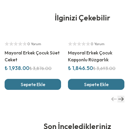
İlginizi Çekebilir
%
50
İndirim
%
50
İndirim
Yetkili Satıcı
Yetkili Satıcı
0 Yorum
0 Yorum
Mayoral Erkek Çocuk Süet
Mayoral Erkek Çocuk
Ceket
Kapşonlu Rüzgarlık
₺ 1,938.00
₺ 1,846.50
₺ 3,876.00
₺ 3,693.00
Sepete Ekle
Sepete Ekle
Son İnceledikleriniz