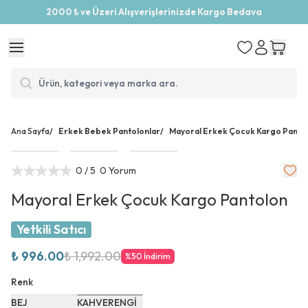
2000 ₺ ve Üzeri Alışverişlerinizde Kargo Bedava
Ana Sayfa
/
Erkek Bebek Pantolonlar
/
Mayoral Erkek Çocuk Kargo Panto
0
/ 5
0 Yorum
Mayoral Erkek Çocuk Kargo Pantolon
Yetkili Satıcı
₺ 996.00
₺ 1,992.00
%
50
İndirim
Renk
BEJ
KAHVERENGİ