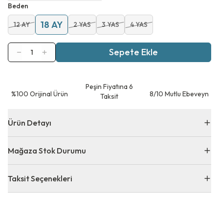
Beden
18 AY
12 AY
2 YAS
3 YAS
4 YAS
Sepete Ekle
1
Peşin Fiyatına 6
⁠%100 Orijinal Ürün
8/10 Mutlu Ebeveyn
Taksit
Ürün Detayı
Mağaza Stok Durumu
Taksit Seçenekleri