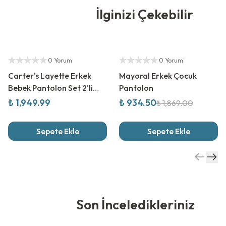
İlginizi Çekebilir
Yetkili Satıcı
%
50
İndirim
Yetkili Satıcı
0 Yorum
0 Yorum
Carter's Layette Erkek
Mayoral Erkek Çocuk
Bebek Pantolon Set 2'li
Pantolon
Paket
₺ 1,949.99
₺ 934.50
₺ 1,869.00
Sepete Ekle
Sepete Ekle
Son İnceledikleriniz