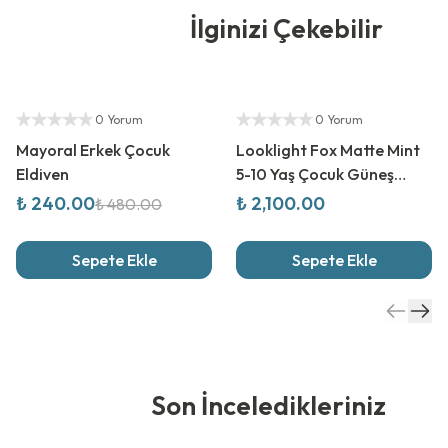
İlginizi Çekebilir
%
50
İndirim
Yetkili Satıcı
Yetkili Satıcı
0 Yorum
0 Yorum
Mayoral Erkek Çocuk
Looklight Fox Matte Mint
Eldiven
5-10 Yaş Çocuk Güneş
Gözlüğü
₺ 240.00
₺ 2,100.00
₺ 480.00
Sepete Ekle
Sepete Ekle
Son İnceledikleriniz