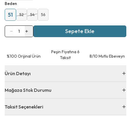
Beden
51
52
54
56
Sepete Ekle
1
Peşin Fiyatına 6
⁠%100 Orijinal Ürün
8/10 Mutlu Ebeveyn
Taksit
Ürün Detayı
Mağaza Stok Durumu
Taksit Seçenekleri