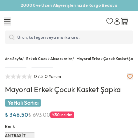
2000 ₺ ve Üzeri Alışverişlerinizde Kargo Bedava
Ana Sayfa
/
Erkek Cocuk Aksesuarlar
/
Mayoral Erkek Çocuk Kasket Şapk
0
/ 5
0 Yorum
Mayoral Erkek Çocuk Kasket Şapka
Yetkili Satıcı
₺ 346.50
₺ 693.00
%
50
İndirim
Renk
ANTRASİT