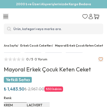
2000 ₺ ve Üzeri Alışverişlerinizde Kargo Bedava
Ana Sayfa
/
Erkek Cocuk Ceketler
/
Mayoral Erkek Çocuk Keten Ceket
0
/ 5
0 Yorum
Mayoral Erkek Çocuk Keten Ceket
Yetkili Satıcı
₺ 1,483.50
₺ 2,967.00
%
50
İndirim
Renk
KREM
LACİVERT