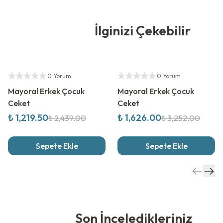
İlginizi Çekebilir
%
50
İndirim
%
50
İndirim
Yetkili Satıcı
Yetkili Satıcı
0 Yorum
0 Yorum
Kombinli Ürün
Mayoral Erkek Çocuk
Mayoral Erkek Çocuk
Ceket
Ceket
₺ 1,219.50
₺ 1,626.00
₺ 2,439.00
₺ 3,252.00
Sepete Ekle
Sepete Ekle
Son İnceledikleriniz