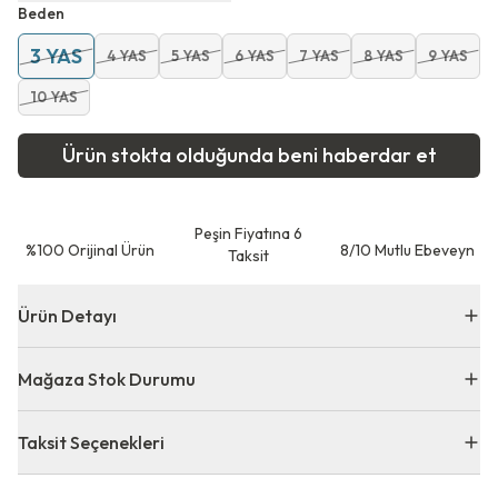
Beden
3 YAS
4 YAS
5 YAS
6 YAS
7 YAS
8 YAS
9 YAS
10 YAS
Ürün stokta olduğunda beni haberdar et
Peşin Fiyatına 6
⁠%100 Orijinal Ürün
8/10 Mutlu Ebeveyn
Taksit
Ürün Detayı
Mağaza Stok Durumu
Taksit Seçenekleri