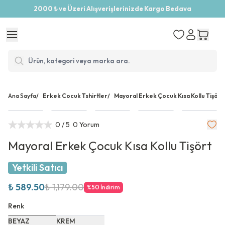
2000 ₺ ve Üzeri Alışverişlerinizde Kargo Bedava
Ana Sayfa
/
Erkek Cocuk Tshirtler
/
Mayoral Erkek Çocuk Kısa Kollu Tişört
0
/ 5
0 Yorum
Mayoral Erkek Çocuk Kısa Kollu Tişört
Yetkili Satıcı
₺ 589.50
₺ 1,179.00
%
50
İndirim
Renk
BEYAZ
KREM