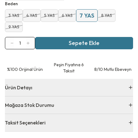
Beden
7 YAS
3 YAS
4 YAS
5 YAS
6 YAS
8 YAS
9 YAS
Sepete Ekle
1
Peşin Fiyatına 6
⁠%100 Orijinal Ürün
8/10 Mutlu Ebeveyn
Taksit
Ürün Detayı
Mağaza Stok Durumu
Taksit Seçenekleri