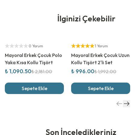
İlginizi Çekebilir
%
50
İndirim
%
50
İndirim
Yetkili Satıcı
Yetkili Satıcı
0 Yorum
1 Yorum
Mayoral Erkek Çocuk Polo
Mayoral Erkek Çocuk Uzun
Yaka Kısa Kollu Tişört
Kollu Tişört 2'li Set
₺ 1,090.50
₺ 996.00
₺ 2,181.00
₺ 1,992.00
Sepete Ekle
Sepete Ekle
Son İnceledikleriniz