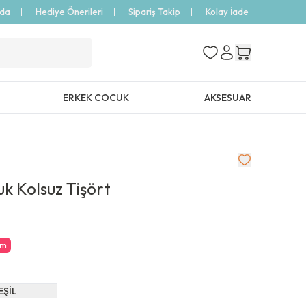
zda
Hediye Önerileri
Sipariş Takip
Kolay İade
ERKEK COCUK
AKSESUAR
k Kolsuz Tişört
im
EŞİL