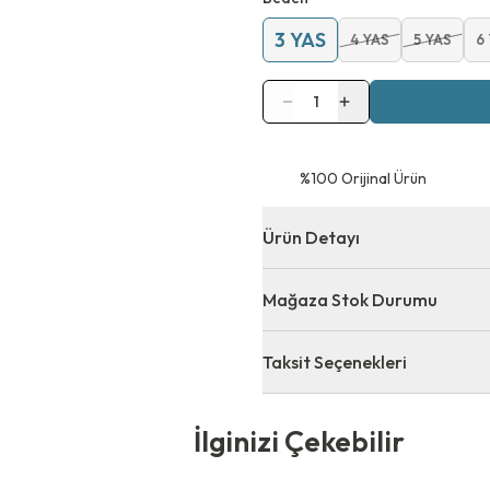
3 YAS
4 YAS
5 YAS
6
1
⁠%100 Orijinal Ürün
Ürün Detayı
Mağaza Stok Durumu
Taksit Seçenekleri
 Çekebilir