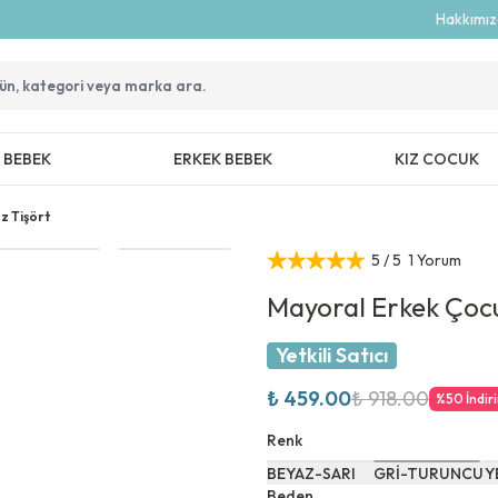
Hakkımı
Z BEBEK
ERKEK BEBEK
KIZ COCUK
z Tişört
5
/ 5
1 Yorum
Mayoral Erkek Çocu
Yetkili Satıcı
₺ 459.00
₺ 918.00
%
50
İndir
Renk
BEYAZ-SARI
GRİ-TURUNCU
Y
Beden