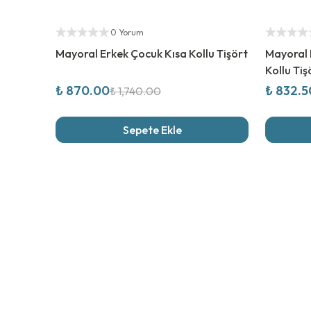
%
50
İndirim
%
50
İndi
Yetkili Satıcı
Yetkili Sat
0 Yorum
Mayoral Erkek Çocuk Kısa Kollu Tişört
Mayoral 
Kollu Tiş
₺ 870.00
₺ 832.5
₺ 1,740.00
Sepete Ekle
Son İncel