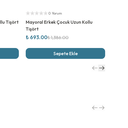
%
50
İndirim
%
50
İn
Yetkili Satıcı
Yetkili S
0 Yorum
lu Tişört
Mayoral Erkek Çocuk Uzun Kollu
Mayoral
Tişört
Tişört
₺ 693.00
₺ 616.
₺ 1,386.00
Sepete Ekle