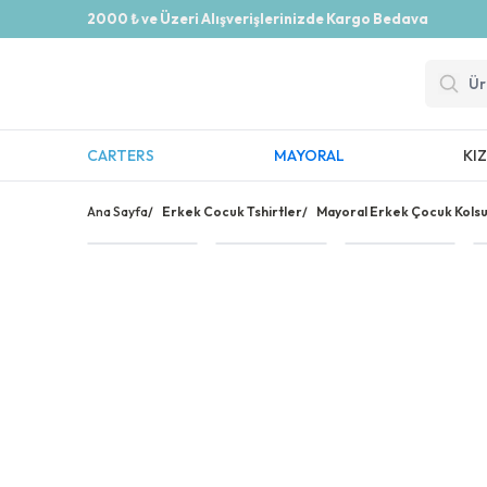
2000 ₺ ve Üzeri Alışverişlerinizde Kargo Bedava
CARTERS
MAYORAL
KI
Ana Sayfa
/
Erkek Cocuk Tshirtler
/
Mayoral Erkek Çocuk Kolsu