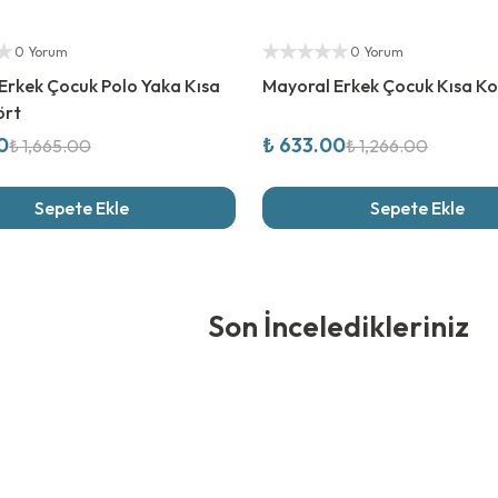
rim
%
50
İndirim
ıcı
Yetkili Satıcı
0 Yorum
0 Yorum
Erkek Çocuk Polo Yaka Kısa
Mayoral Erkek Çocuk Kısa Kol
ört
0
₺ 633.00
₺ 1,665.00
₺ 1,266.00
Sepete Ekle
Sepete Ekle
edikleriniz