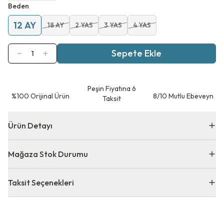
Beden
12 AY
18 AY
2 YAS
3 YAS
4 YAS
Sepete Ekle
1
Peşin Fiyatına 6
⁠%100 Orijinal Ürün
8/10 Mutlu Ebeveyn
Taksit
Ürün Detayı
Mağaza Stok Durumu
Taksit Seçenekleri