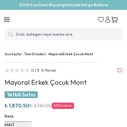
2000 ₺ ve Üzeri Alışverişlerinizde Kargo Bedava
Ana Sayfa
/
Tüm Ürünler
/
Mayoral Erkek Çocuk Mont
0
/ 5
0 Yorum
Mayoral Erkek Çocuk Mont
Yetkili Satıcı
₺ 1,870.50
₺ 3,741.00
%
50
İndirim
Renk
MAVİ