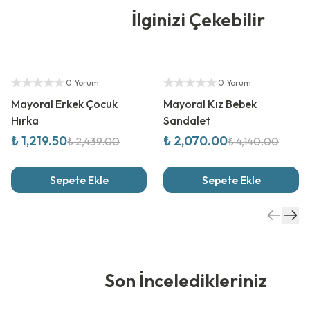
İlginizi Çekebilir
%
50
İndirim
%
50
İndirim
Yetkili Satıcı
Yetkili Satıcı
0 Yorum
0 Yorum
Mayoral Erkek Çocuk
Mayoral Kız Bebek
Hırka
Sandalet
₺ 1,219.50
₺ 2,070.00
₺ 2,439.00
₺ 4,140.00
Sepete Ekle
Sepete Ekle
Son İnceledikleriniz