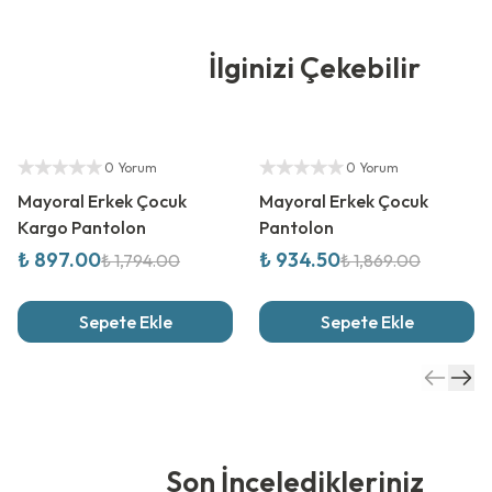
İlginizi Çekebilir
%
50
İndirim
%
50
İndirim
Yetkili Satıcı
Yetkili Satıcı
0 Yorum
0 Yorum
Mayoral Erkek Çocuk
Mayoral Erkek Çocuk
Kargo Pantolon
Pantolon
₺ 897.00
₺ 934.50
₺ 1,794.00
₺ 1,869.00
Sepete Ekle
Sepete Ekle
Son İnceledikleriniz