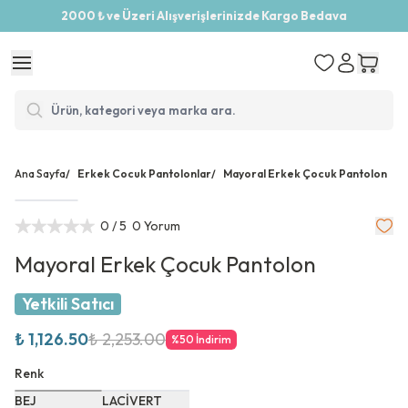
2000 ₺ ve Üzeri Alışverişlerinizde Kargo Bedava
Ana Sayfa
/
Erkek Cocuk Pantolonlar
/
Mayoral Erkek Çocuk Pantolon
0
/ 5
0 Yorum
Mayoral Erkek Çocuk Pantolon
Yetkili Satıcı
₺ 1,126.50
₺ 2,253.00
%
50
İndirim
Renk
BEJ
LACİVERT