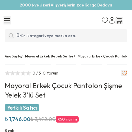
2000 ₺ ve Üzeri Alışverişlerinizde Kargo Bedava
Ana Sayfa
/
Mayoral Erkek Bebek Setler
/
Mayoral Erkek Çocuk Pantolon Ş
0
/ 5
0 Yorum
Mayoral Erkek Çocuk Pantolon Şişme
Yelek 3'lü Set
Yetkili Satıcı
₺ 1,746.00
₺ 3,492.00
%
50
İndirim
Renk