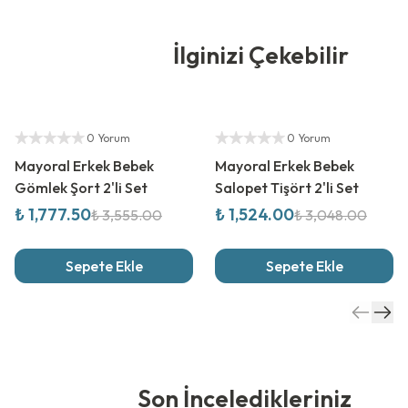
İlginizi Çekebilir
%
50
İndirim
%
50
İndirim
Yetkili Satıcı
Yetkili Satıcı
0 Yorum
0 Yorum
Mayoral Erkek Bebek
Mayoral Erkek Bebek
Gömlek Şort 2'li Set
Salopet Tişört 2'li Set
₺ 1,777.50
₺ 1,524.00
₺ 3,555.00
₺ 3,048.00
Sepete Ekle
Sepete Ekle
Son İnceledikleriniz