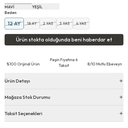
MAVİ
YEŞİL
Beden
12 AY
18 AY
2 YAS
3 YAS
4 YAS
Ürün stokta olduğunda beni haberdar et
Peşin Fiyatına 6
⁠%100 Orijinal Ürün
8/10 Mutlu Ebeveyn
Taksit
Ürün Detayı
Mağaza Stok Durumu
Taksit Seçenekleri