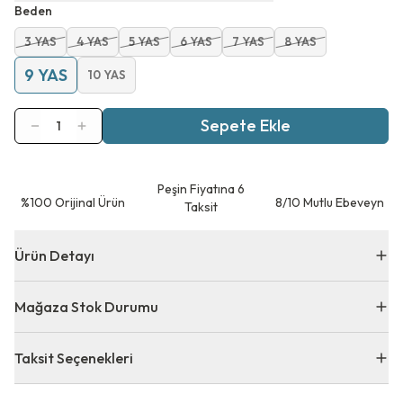
Beden
3 YAS
4 YAS
5 YAS
6 YAS
7 YAS
8 YAS
9 YAS
10 YAS
Sepete Ekle
1
Peşin Fiyatına 6
⁠%100 Orijinal Ürün
8/10 Mutlu Ebeveyn
Taksit
Ürün Detayı
Mağaza Stok Durumu
Taksit Seçenekleri