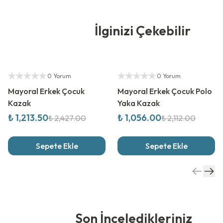
İlginizi Çekebilir
%
50
İndirim
%
50
İndirim
Yetkili Satıcı
Yetkili Satıcı
0 Yorum
0 Yorum
Mayoral Erkek Çocuk
Mayoral Erkek Çocuk Polo
Kazak
Yaka Kazak
₺ 1,213.50
₺ 1,056.00
₺ 2,427.00
₺ 2,112.00
Sepete Ekle
Sepete Ekle
Son İnceledikleriniz