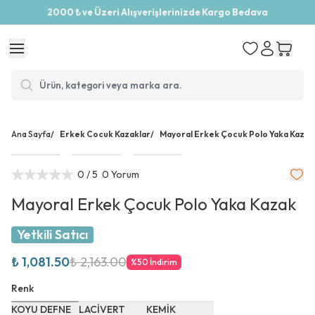
2000 ₺ ve Üzeri Alışverişlerinizde Kargo Bedava
Ana Sayfa
/
Erkek Cocuk Kazaklar
/
Mayoral Erkek Çocuk Polo Yaka Kazak
0
/ 5
0 Yorum
Mayoral Erkek Çocuk Polo Yaka Kazak
Yetkili Satıcı
₺ 1,081.50
₺ 2,163.00
%
50
İndirim
Renk
KOYU DEFNE
LACİVERT
KEMİK