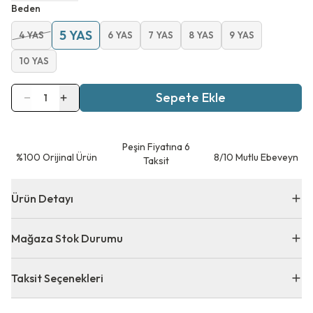
Beden
5 YAS
4 YAS
6 YAS
7 YAS
8 YAS
9 YAS
10 YAS
Sepete Ekle
1
Peşin Fiyatına 6
⁠%100 Orijinal Ürün
8/10 Mutlu Ebeveyn
Taksit
Ürün Detayı
Mağaza Stok Durumu
Taksit Seçenekleri