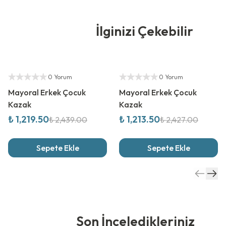
İlginizi Çekebilir
%
50
İndirim
%
50
İndirim
Yetkili Satıcı
Yetkili Satıcı
0 Yorum
0 Yorum
Mayoral Erkek Çocuk
Mayoral Erkek Çocuk
Kazak
Kazak
₺ 1,219.50
₺ 1,213.50
₺ 2,439.00
₺ 2,427.00
Sepete Ekle
Sepete Ekle
Son İnceledikleriniz