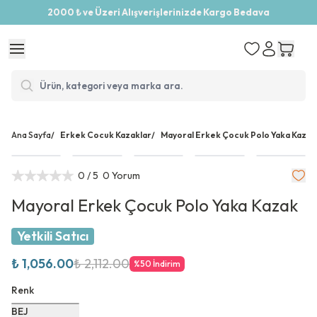
2000 ₺ ve Üzeri Alışverişlerinizde Kargo Bedava
Ana Sayfa
/
Erkek Cocuk Kazaklar
/
Mayoral Erkek Çocuk Polo Yaka Kazak
0
/ 5
0 Yorum
Mayoral Erkek Çocuk Polo Yaka Kazak
Yetkili Satıcı
₺ 1,056.00
₺ 2,112.00
%
50
İndirim
Renk
BEJ