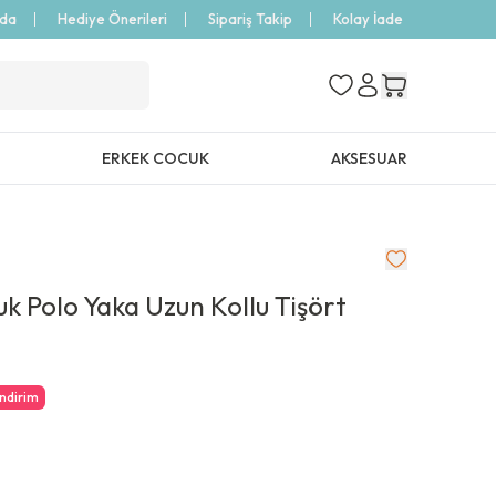
zda
Hediye Önerileri
Sipariş Takip
Kolay İade
ERKEK COCUK
AKSESUAR
k Polo Yaka Uzun Kollu Tişört
İndirim