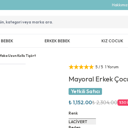
Hakkımı
Z BEBEK
ERKEK BEBEK
KIZ COCUK
aka Uzun Kollu Tişört
5
/ 5
1 Yorum
Mayoral Erkek Çocu
Yetkili Satıcı
₺ 1,152.00
₺ 2,304.00
%
50
Renk
LACİVERT
Beden