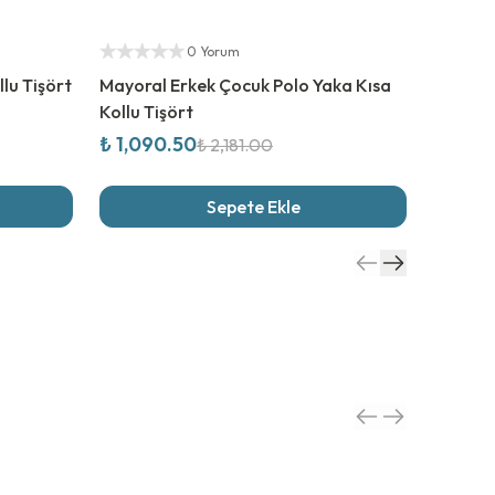
%
50
İndirim
%
50
İn
Yetkili Satıcı
Yetkili S
0 Yorum
lu Tişört
Mayoral Erkek Çocuk Polo Yaka Kısa
Mayoral
Kollu Tişört
₺ 1,090.50
₺ 589.
₺ 2,181.00
Sepete Ekle