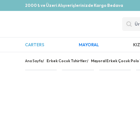
2000 ₺ ve Üzeri Alışverişlerinizde Kargo Bedava
CARTERS
MAYORAL
KI
Ana Sayfa
/
Erkek Cocuk Tshirtler
/
Mayoral Erkek Çocuk Polo Y