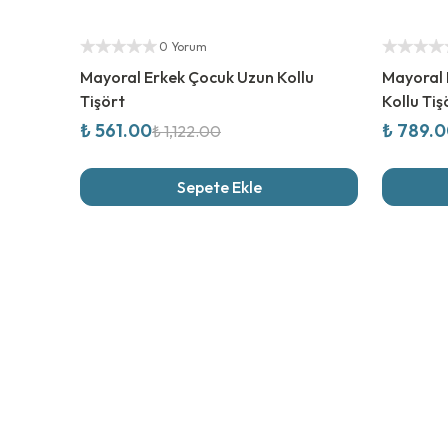
%
50
İndirim
%
50
İndi
Yetkili Satıcı
Yetkili Sat
0 Yorum
Mayoral Erkek Çocuk Uzun Kollu
Mayoral 
Tişört
Kollu Tiş
₺ 561.00
₺ 789.
₺ 1,122.00
Sepete Ekle
Son İncel