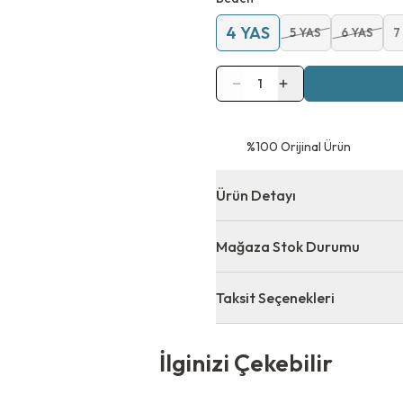
4 YAS
5 YAS
6 YAS
7
1
⁠%100 Orijinal Ürün
Ürün Detayı
Mağaza Stok Durumu
Taksit Seçenekleri
 Çekebilir