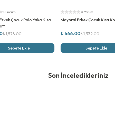
rim
%
50
İndirim
ıcı
Yetkili Satıcı
0 Yorum
0 Yorum
Erkek Çocuk Polo Yaka Kısa
Mayoral Erkek Çocuk Kısa Kol
ört
00
₺ 666.00
₺ 1,578.00
₺ 1,332.00
Sepete Ekle
Sepete Ekle
edikleriniz