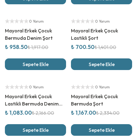
%
50
İndirim
%
50
İndirim
Yetkili Satıcı
Yetkili Satıcı
0 Yorum
0 Yorum
Mayoral Erkek Çocuk
Mayoral Erkek Çocuk
Bermuda Denim Şort
Lastikli Şort
₺ 958.50
₺ 700.50
₺ 1,917.00
₺ 1,401.00
Sepete Ekle
Sepete Ekle
%
50
İndirim
%
50
İndirim
Yetkili Satıcı
Yetkili Satıcı
0 Yorum
0 Yorum
Mayoral Erkek Çocuk
Mayoral Erkek Çocuk
Lastikli Bermuda Denim
Bermuda Şort
Şort
₺ 1,083.00
₺ 1,167.00
₺ 2,166.00
₺ 2,334.00
Sepete Ekle
Sepete Ekle