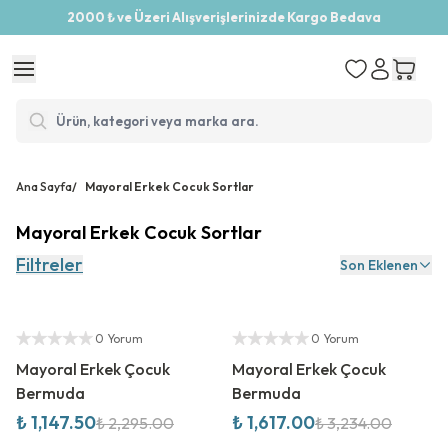
2000 ₺ ve Üzeri Alışverişlerinizde Kargo Bedava
Ana Sayfa
/
Mayoral Erkek Cocuk Sortlar
Mayoral Erkek Cocuk Sortlar
Filtreler
Son Eklenen
%
50
İndirim
%
50
İndirim
Yetkili Satıcı
Yetkili Satıcı
0 Yorum
0 Yorum
Mayoral Erkek Çocuk
Mayoral Erkek Çocuk
Bermuda
Bermuda
₺ 1,147.50
₺ 1,617.00
₺ 2,295.00
₺ 3,234.00