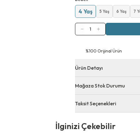
4 Yaş
5 Yaş
6 Yaş
7 Y
1
⁠%100 Orijinal Ürün
Ürün Detayı
Mağaza Stok Durumu
Taksit Seçenekleri
 Çekebilir