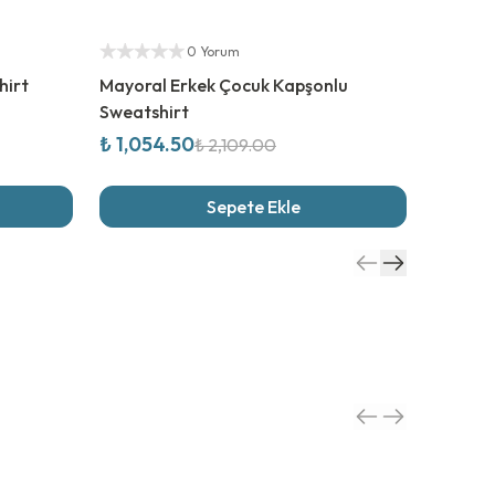
%
50
İndirim
%
50
İn
Yetkili Satıcı
Yetkili S
0 Yorum
hirt
Mayoral Erkek Çocuk Kapşonlu
Mayoral
Sweatshirt
₺ 1,054.50
₺ 933
₺ 2,109.00
Sepete Ekle