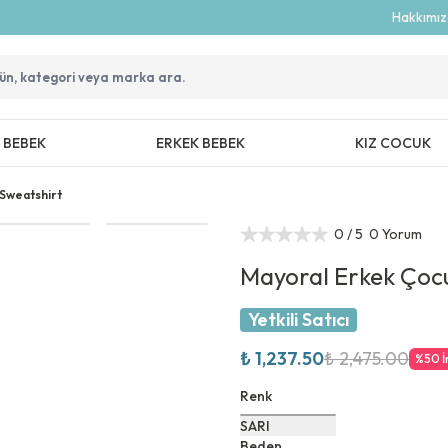
Hakkımı
Z BEBEK
ERKEK BEBEK
KIZ COCUK
Sweatshirt
0
/ 5
0 Yorum
Mayoral Erkek Çoc
Yetkili Satıcı
₺ 1,237.50
₺ 2,475.00
%
50
İ
Renk
SARI
Beden