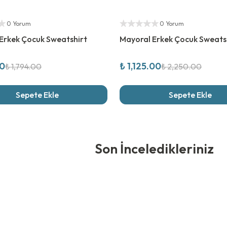
rim
%
50
İndirim
ıcı
Yetkili Satıcı
0 Yorum
0 Yorum
Erkek Çocuk Sweatshirt
Mayoral Erkek Çocuk Sweats
00
₺ 1,125.00
₺ 1,794.00
₺ 2,250.00
Sepete Ekle
Sepete Ekle
edikleriniz