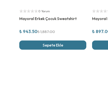
%
50
İndirim
%
50
İndi
Yetkili Satıcı
Yetkili Sat
0 Yorum
Mayoral Erkek Çocuk Sweatshirt
Mayoral 
₺ 943.50
₺ 897.
₺ 1,887.00
Sepete Ekle
Son İncel