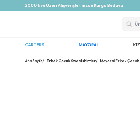
2000 ₺ ve Üzeri Alışverişlerinizde Kargo Bedava
CARTERS
MAYORAL
KI
Ana Sayfa
/
Erkek Cocuk Sweatshirtler
/
Mayoral Erkek Çocuk 