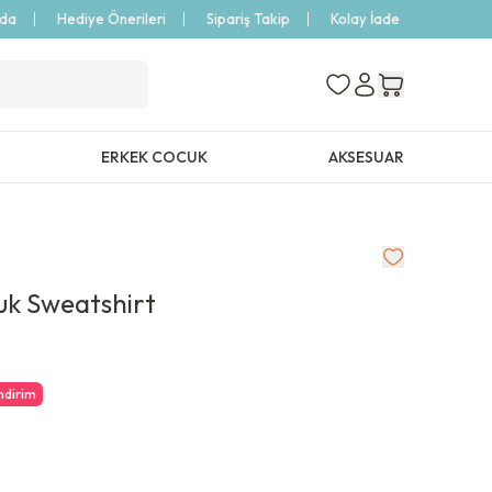
zda
Hediye Önerileri
Sipariş Takip
Kolay İade
ERKEK COCUK
AKSESUAR
uk Sweatshirt
ndirim