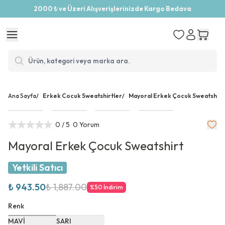
2000 ₺ ve Üzeri Alışverişlerinizde Kargo Bedava
Ana Sayfa
/
Erkek Cocuk Sweatshirtler
/
Mayoral Erkek Çocuk Sweatshirt
0
/ 5
0 Yorum
Mayoral Erkek Çocuk Sweatshirt
Yetkili Satıcı
₺ 943.50
₺ 1,887.00
%
50
İndirim
Renk
MAVİ
SARI