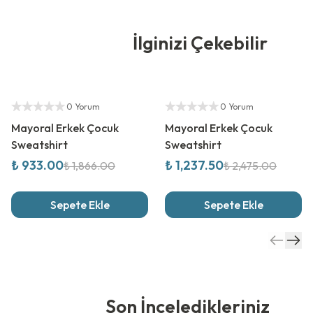
İlginizi Çekebilir
%
50
İndirim
%
50
İndirim
Yetkili Satıcı
Yetkili Satıcı
0 Yorum
0 Yorum
Mayoral Erkek Çocuk
Mayoral Erkek Çocuk
Sweatshirt
Sweatshirt
₺ 933.00
₺ 1,237.50
₺ 1,866.00
₺ 2,475.00
Sepete Ekle
Sepete Ekle
Son İnceledikleriniz