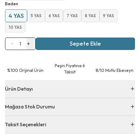
Beden
4 YAS
5 YAS
6 YAS
7 YAS
8 YAS
9 YAS
10 YAS
Sepete Ekle
1
Peşin Fiyatına 6
⁠%100 Orijinal Ürün
8/10 Mutlu Ebeveyn
Taksit
Ürün Detayı
Mağaza Stok Durumu
Taksit Seçenekleri