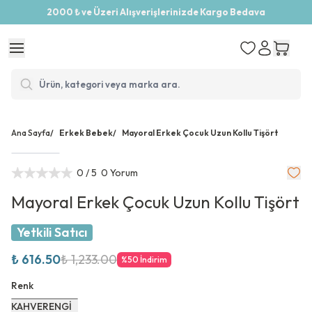
2000 ₺ ve Üzeri Alışverişlerinizde Kargo Bedava
Ana Sayfa
/
Erkek Bebek
/
Mayoral Erkek Çocuk Uzun Kollu Tişört
0
/ 5
0 Yorum
Mayoral Erkek Çocuk Uzun Kollu Tişört
Yetkili Satıcı
₺ 616.50
₺ 1,233.00
%
50
İndirim
Renk
KAHVERENGİ