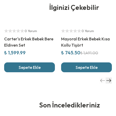
İlginizi Çekebilir
Yetkili Satıcı
%
50
İndirim
Yetkili Satıcı
0 Yorum
0 Yorum
Carter's Erkek Bebek Bere
Mayoral Erkek Bebek Kısa
Eldiven Set
Kollu Tişört
₺ 1,599.99
₺ 745.50
₺ 1,491.00
Sepete Ekle
Sepete Ekle
Son İnceledikleriniz