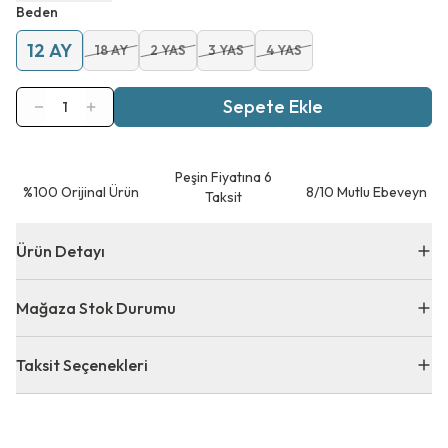
Beden
12 AY
18 AY
2 YAS
3 YAS
4 YAS
Sepete Ekle
1
Peşin Fiyatına 6
⁠%100 Orijinal Ürün
8/10 Mutlu Ebeveyn
Taksit
Ürün Detayı
Mağaza Stok Durumu
Taksit Seçenekleri