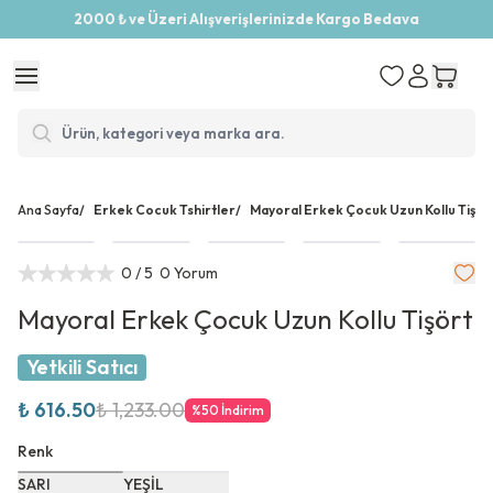
2000 ₺ ve Üzeri Alışverişlerinizde Kargo Bedava
Ana Sayfa
/
Erkek Cocuk Tshirtler
/
Mayoral Erkek Çocuk Uzun Kollu Tişör
0
/ 5
0 Yorum
Mayoral Erkek Çocuk Uzun Kollu Tişört
Yetkili Satıcı
₺ 616.50
₺ 1,233.00
%
50
İndirim
Renk
SARI
YEŞİL