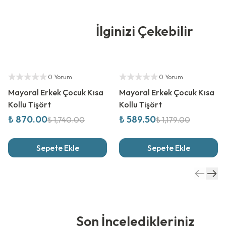
İlginizi Çekebilir
%
50
İndirim
%
50
İndirim
Yetkili Satıcı
Yetkili Satıcı
0 Yorum
0 Yorum
Mayoral Erkek Çocuk Kısa
Mayoral Erkek Çocuk Kısa
Kollu Tişört
Kollu Tişört
₺ 870.00
₺ 589.50
₺ 1,740.00
₺ 1,179.00
Sepete Ekle
Sepete Ekle
Son İnceledikleriniz