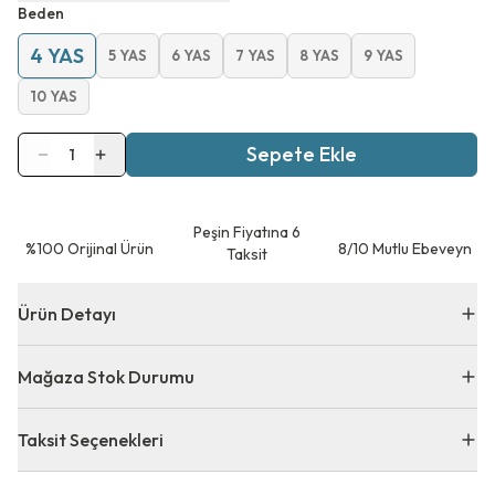
Beden
4 YAS
5 YAS
6 YAS
7 YAS
8 YAS
9 YAS
10 YAS
Sepete Ekle
1
Peşin Fiyatına 6
⁠%100 Orijinal Ürün
8/10 Mutlu Ebeveyn
Taksit
Ürün Detayı
Mağaza Stok Durumu
Taksit Seçenekleri