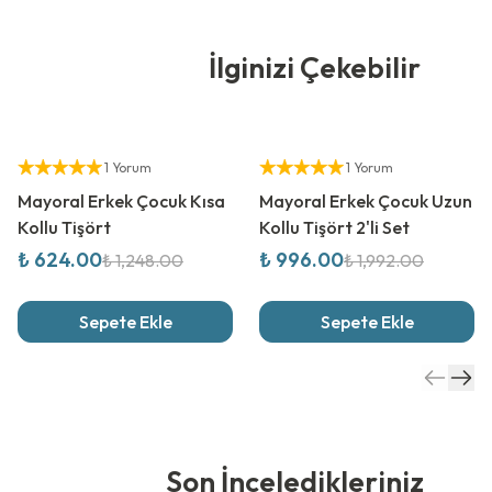
İlginizi Çekebilir
%
50
İndirim
%
50
İndirim
Yetkili Satıcı
Yetkili Satıcı
1 Yorum
1 Yorum
Mayoral Erkek Çocuk Kısa
Mayoral Erkek Çocuk Uzun
Kollu Tişört
Kollu Tişört 2'li Set
₺ 624.00
₺ 996.00
₺ 1,248.00
₺ 1,992.00
Sepete Ekle
Sepete Ekle
Son İnceledikleriniz