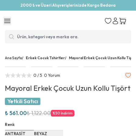
2000 ₺ ve Üzeri Alışverişlerinizde Kargo Bedava
Ana Sayfa
/
Erkek Cocuk Tshirtler
/
Mayoral Erkek Çocuk Uzun Kollu Tişör
0
/ 5
0 Yorum
Mayoral Erkek Çocuk Uzun Kollu Tişört
Yetkili Satıcı
₺ 561.00
₺ 1,122.00
%
50
İndirim
Renk
ANTRASİT
BEYAZ