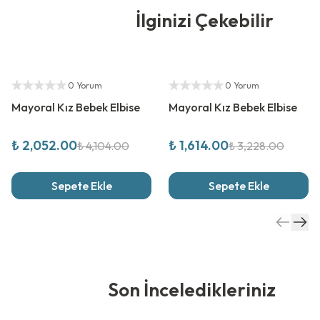
İlginizi Çekebilir
%
50
İndirim
%
50
İndirim
Yetkili Satıcı
Yetkili Satıcı
0 Yorum
0 Yorum
Mayoral Kız Bebek Elbise
Mayoral Kız Bebek Elbise
₺ 2,052.00
₺ 1,614.00
₺ 4,104.00
₺ 3,228.00
Sepete Ekle
Sepete Ekle
Son İnceledikleriniz