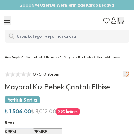
2000 ₺ ve Üzeri Alışverişlerinizde Kargo Bedava
Ana Sayfa
/
Kız Bebek Elbiseler
/
Mayoral Kız Bebek Çantalı Elbise
0
/ 5
0 Yorum
Mayoral Kız Bebek Çantalı Elbise
Yetkili Satıcı
₺ 1,506.00
₺ 3,012.00
%
50
İndirim
Renk
KREM
PEMBE