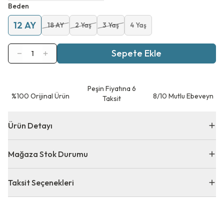
Beden
12 AY
18 AY
2 Yaş
3 Yaş
4 Yaş
Sepete Ekle
1
Peşin Fiyatına 6
⁠%100 Orijinal Ürün
8/10 Mutlu Ebeveyn
Taksit
Ürün Detayı
Mağaza Stok Durumu
Taksit Seçenekleri