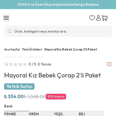
2000 ₺ ve Üzeri Alışverişlerinizde Kargo Bedava
Ana Sayfa
/
Tüm Ürünler
/
Mayoral Kız Bebek Çorap 2'li Paket
0
/ 5
0 Yorum
Mayoral Kız Bebek Çorap 2'li Paket
Yetkili Satıcı
₺ 534.00
₺ 1,068.00
%
50
İndirim
Renk
PEMBE
KREM
YEŞİL
BEJ