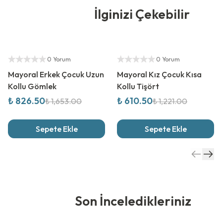
İlginizi Çekebilir
%
50
İndirim
%
50
İndirim
Yetkili Satıcı
Yetkili Satıcı
0 Yorum
0 Yorum
Mayoral Erkek Çocuk Uzun
Mayoral Kız Çocuk Kısa
Kollu Gömlek
Kollu Tişört
₺ 826.50
₺ 610.50
₺ 1,653.00
₺ 1,221.00
Sepete Ekle
Sepete Ekle
Son İnceledikleriniz