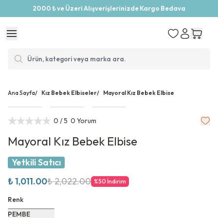
2000 ₺ ve Üzeri Alışverişlerinizde Kargo Bedava
Ana Sayfa
/
Kız Bebek Elbiseler
/
Mayoral Kız Bebek Elbise
0
/ 5
0 Yorum
Mayoral Kız Bebek Elbise
Yetkili Satıcı
₺ 1,011.00
₺ 2,022.00
%
50
İndirim
Renk
PEMBE