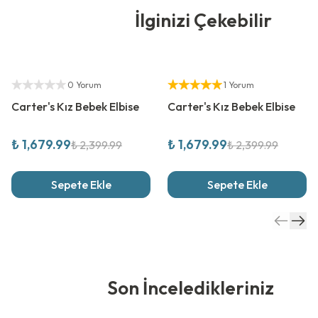
İlginizi Çekebilir
%
30
İndirim
%
30
İndirim
Yetkili Satıcı
Yetkili Satıcı
0 Yorum
1 Yorum
Carter's Kız Bebek Elbise
Carter's Kız Bebek Elbise
₺ 1,679.99
₺ 1,679.99
₺ 2,399.99
₺ 2,399.99
Sepete Ekle
Sepete Ekle
Son İnceledikleriniz