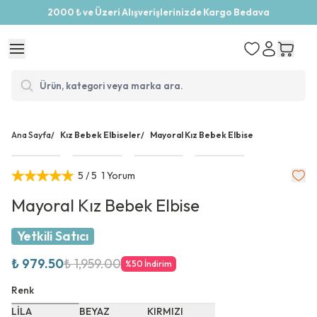
2000 ₺ ve Üzeri Alışverişlerinizde Kargo Bedava
Ana Sayfa
/
Kız Bebek Elbiseler
/
Mayoral Kız Bebek Elbise
5
/ 5
1 Yorum
Mayoral Kız Bebek Elbise
Yetkili Satıcı
₺ 979.50
₺ 1,959.00
%
50
İndirim
Renk
LİLA
BEYAZ
KIRMIZI