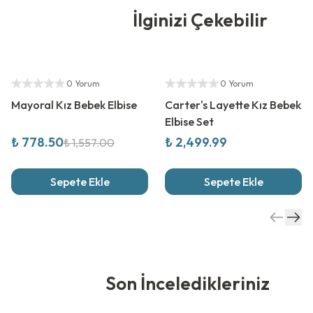
İlginizi Çekebilir
%
50
İndirim
Yetkili Satıcı
Yetkili Satıcı
0 Yorum
0 Yorum
Mayoral Kız Bebek Elbise
Carter's Layette Kız Bebek
Elbise Set
₺ 778.50
₺ 2,499.99
₺ 1,557.00
Sepete Ekle
Sepete Ekle
Son İnceledikleriniz