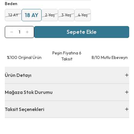
Beden
18 AY
12 AY
2 Yaş
3 Yaş
4 Yaş
Sepete Ekle
1
Peşin Fiyatına 6
⁠%100 Orijinal Ürün
8/10 Mutlu Ebeveyn
Taksit
Ürün Detayı
Mağaza Stok Durumu
Taksit Seçenekleri