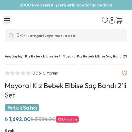
2000 ₺ ve Üzeri Alışverişlerinizde Kargo Bedava
Ana Sayfa
/
Kız Bebek Elbiseler
/
Mayoral Kız Bebek Elbise Saç Bandı 2'li S
0
/ 5
0 Yorum
Mayoral Kız Bebek Elbise Saç Bandı 2'li
Set
Yetkili Satıcı
₺ 1,692.00
₺ 3,384.00
%
50
İndirim
Renk