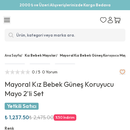
2000 ₺ ve Üzeri Alışverişlerinizde Kargo Bedava
Ana Sayfa
/
Kız Bebek Mayolar
/
Mayoral Kız Bebek Güneş Koruyucu Mayo 2'
0
/ 5
0 Yorum
Mayoral Kız Bebek Güneş Koruyucu
Mayo 2'li Set
Yetkili Satıcı
₺ 1,237.50
₺ 2,475.00
%
50
İndirim
Renk