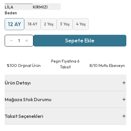
LİLA
KIRMIZI
Beden
12 AY
18 AY
2 Yaş
3 Yaş
4 Yaş
Sepete Ekle
1
Peşin Fiyatına 6
⁠%100 Orijinal Ürün
8/10 Mutlu Ebeveyn
Taksit
Ürün Detayı
Mağaza Stok Durumu
Taksit Seçenekleri