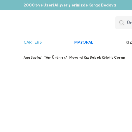
2000 ₺ ve Üzeri Alışverişlerinizde Kargo Bedava
CARTERS
MAYORAL
KI
Ana Sayfa
/
Tüm Ürünler
/
Mayoral Kız Bebek Külotlu Çorap