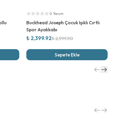
%
20
İndirim
Yetkili S
Yetkili Satıcı
0 Yorum
ollu
Buckhead Joseph Çocuk Işıklı Cırtlı
Looklig
Spor Ayakkabı
Güneş 
₺ 2,399.92
₺ 2,10
₺ 2,999.90
Sepete Ekle