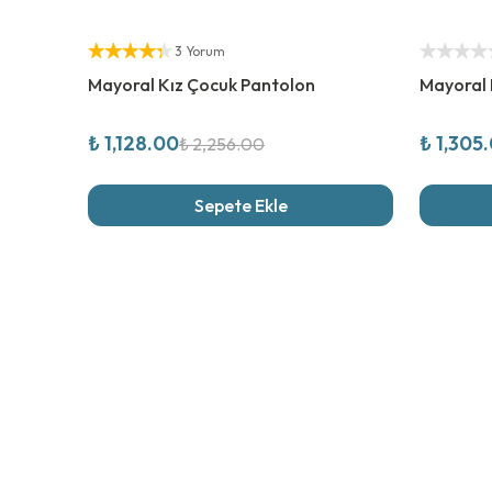
%
50
İndirim
%
50
İndi
Yetkili Satıcı
Yetkili Sat
3 Yorum
Mayoral Kız Çocuk Pantolon
Mayoral 
₺ 1,128.00
₺ 1,305
₺ 2,256.00
Sepete Ekle
Son İncel