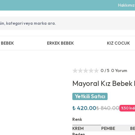
Hakkımı
Z BEBEK
ERKEK BEBEK
KIZ COCUK
0
/ 5
0 Yorum
Mayoral Kız Bebek 
Yetkili Satıcı
₺ 420.00
₺ 840.00
%
50
İnd
Renk
KREM
PEMBE
B
Beden