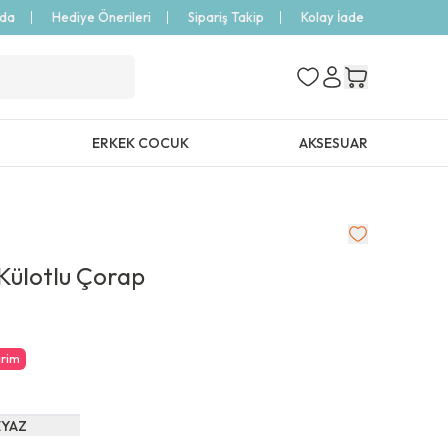
zda
Hediye Önerileri
Sipariş Takip
Kolay İade
ERKEK COCUK
AKSESUAR
Külotlu Çorap
irim
EYAZ