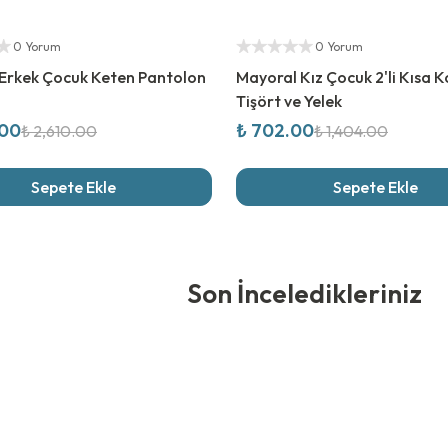
rim
%
50
İndirim
ıcı
Yetkili Satıcı
0 Yorum
0 Yorum
Erkek Çocuk Keten Pantolon
Mayoral Kız Çocuk 2'li Kısa K
Tişört ve Yelek
.00
₺ 702.00
₺ 2,610.00
₺ 1,404.00
Sepete Ekle
Sepete Ekle
edikleriniz