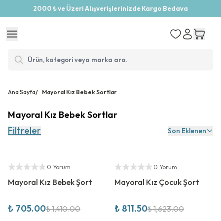
2000 ₺ ve Üzeri Alışverişlerinizde Kargo Bedava
Ana Sayfa
/
Mayoral Kız Bebek Sortlar
Mayoral Kız Bebek Sortlar
Filtreler
Son Eklenen
%
50
İndirim
%
50
İndirim
Yetkili Satıcı
Yetkili Satıcı
0 Yorum
0 Yorum
Mayoral Kız Bebek Şort
Mayoral Kız Çocuk Şort
₺ 705.00
₺ 811.50
₺ 1,410.00
₺ 1,623.00