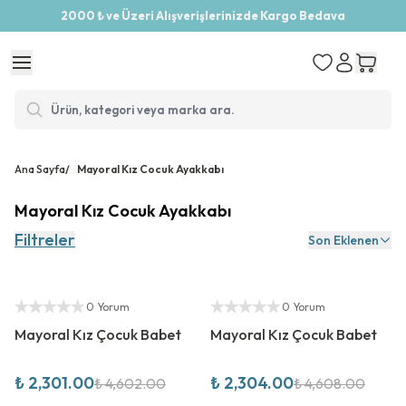
2000 ₺ ve Üzeri Alışverişlerinizde Kargo Bedava
Ana Sayfa
/
Mayoral Kız Cocuk Ayakkabı
Mayoral Kız Cocuk Ayakkabı
Filtreler
Son Eklenen
%
50
İndirim
%
50
İndirim
Yetkili Satıcı
Yetkili Satıcı
0 Yorum
0 Yorum
Mayoral Kız Çocuk Babet
Mayoral Kız Çocuk Babet
₺ 2,301.00
₺ 2,304.00
₺ 4,602.00
₺ 4,608.00