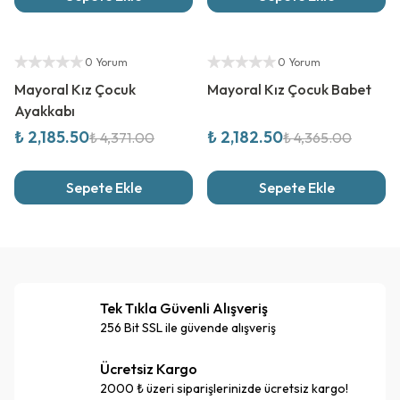
%
50
İndirim
%
50
İndirim
Yetkili Satıcı
Yetkili Satıcı
0 Yorum
0 Yorum
Mayoral Kız Çocuk
Mayoral Kız Çocuk Babet
Ayakkabı
₺ 2,185.50
₺ 2,182.50
₺ 4,371.00
₺ 4,365.00
Sepete Ekle
Sepete Ekle
Tek Tıkla Güvenli Alışveriş
256 Bit SSL ile güvende alışveriş
Ücretsiz Kargo
2000 ₺ üzeri siparişlerinizde ücretsiz kargo!