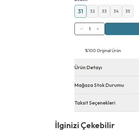
31
32
33
34
35
1
⁠%100 Orijinal Ürün
Ürün Detayı
Mağaza Stok Durumu
Taksit Seçenekleri
 Çekebilir