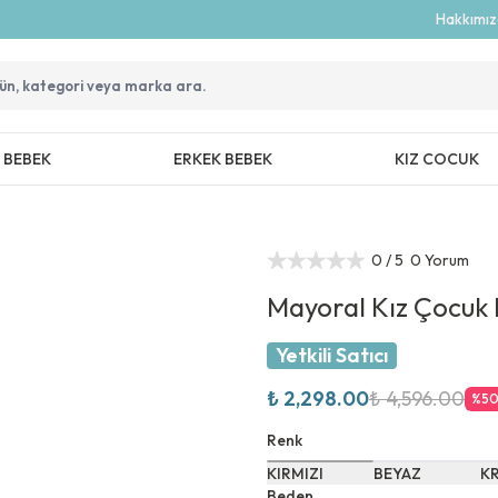
Hakkımı
Z BEBEK
ERKEK BEBEK
KIZ COCUK
0
/ 5
0 Yorum
Mayoral Kız Çocuk
Yetkili Satıcı
₺ 2,298.00
₺ 4,596.00
%
5
Renk
KIRMIZI
BEYAZ
K
Beden