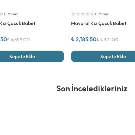
rim
%
50
İndirim
ıcı
Yetkili Satıcı
0 Yorum
0 Yorum
Kız Çocuk Babet
Mayoral Kız Çocuk Babet
.50
₺ 2,185.50
₺ 4,599.00
₺ 4,371.00
Sepete Ekle
Sepete Ekle
edikleriniz