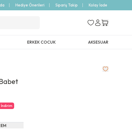
zda
Hediye Önerileri
Sipariş Takip
Kolay İade
ERKEK COCUK
AKSESUAR
 Babet
0
İndirim
REM