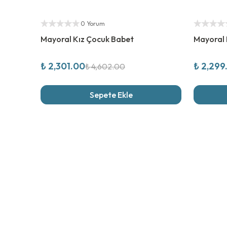
%
50
İndirim
%
50
İndi
Yetkili Satıcı
Yetkili Sat
0 Yorum
Mayoral Kız Çocuk Babet
Mayoral 
₺ 2,301.00
₺ 2,299
₺ 4,602.00
Sepete Ekle
Son İncel