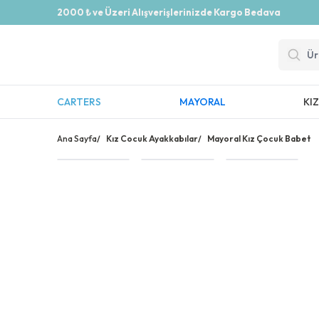
2000 ₺ ve Üzeri Alışverişlerinizde Kargo Bedava
CARTERS
MAYORAL
KI
Ana Sayfa
/
Kız Cocuk Ayakkabılar
/
Mayoral Kız Çocuk Babet