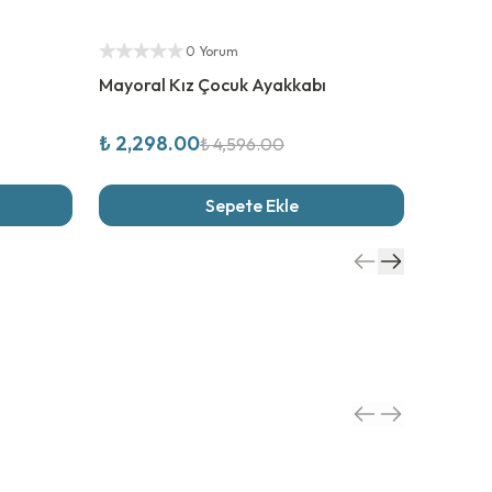
%
50
İndirim
%
50
İn
Yetkili Satıcı
Yetkili S
0 Yorum
Mayoral Kız Çocuk Ayakkabı
Mayoral
₺ 2,298.00
₺ 2,30
₺ 4,596.00
Sepete Ekle