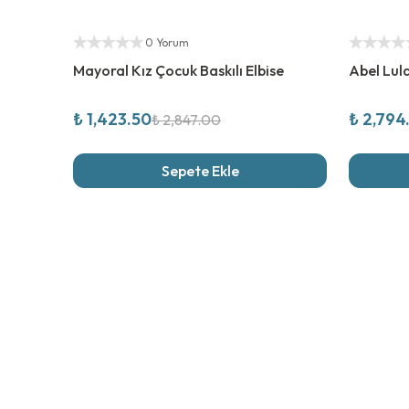
%
50
İndirim
%
50
İndi
Yetkili Satıcı
Yetkili Sat
0 Yorum
Mayoral Kız Çocuk Baskılı Elbise
Abel Lula
₺ 1,423.50
₺ 2,794
₺ 2,847.00
Sepete Ekle
Son İncel