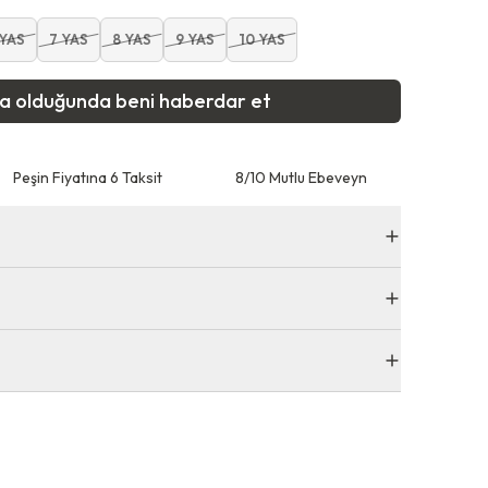
 YAS
7 YAS
8 YAS
9 YAS
10 YAS
ta olduğunda beni haberdar et
Peşin Fiyatına 6 Taksit
8/10 Mutlu Ebeveyn