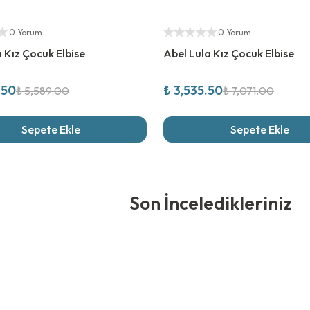
rim
%
50
İndirim
ıcı
Yetkili Satıcı
0 Yorum
0 Yorum
 Kız Çocuk Elbise
Abel Lula Kız Çocuk Elbise
.50
₺ 3,535.50
₺ 5,589.00
₺ 7,071.00
Sepete Ekle
Sepete Ekle
edikleriniz