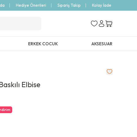
zda
Hediye Önerileri
Sipariş Takip
Kolay İade
ERKEK COCUK
AKSESUAR
askılı Elbise
İndirim