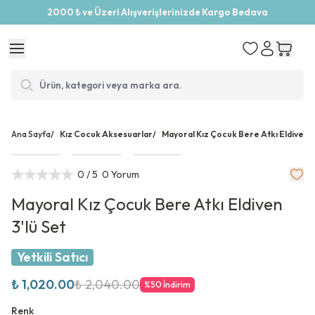
2000 ₺ ve Üzeri Alışverişlerinizde Kargo Bedava
Ana Sayfa
/
Kız Cocuk Aksesuarlar
/
Mayoral Kız Çocuk Bere Atkı Eldiven 3
0
/ 5
0 Yorum
Mayoral Kız Çocuk Bere Atkı Eldiven
3'lü Set
Yetkili Satıcı
₺ 1,020.00
₺ 2,040.00
%
50
İndirim
Renk