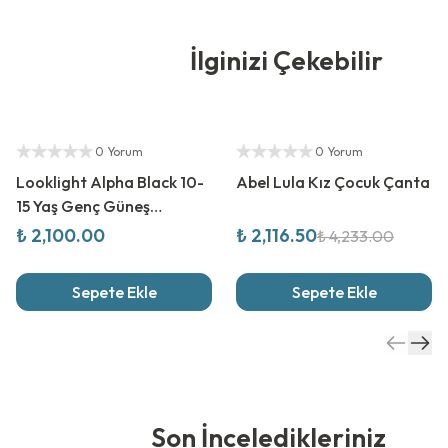
İlginizi Çekebilir
Yetkili Satıcı
%
50
İndirim
Yetkili Satıcı
0 Yorum
0 Yorum
Looklight Alpha Black 10-
Abel Lula Kız Çocuk Çanta
15 Yaş Genç Güneş
Gözlüğü
₺ 2,100.00
₺ 2,116.50
₺ 4,233.00
Sepete Ekle
Sepete Ekle
Son İnceledikleriniz