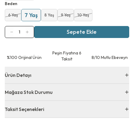
Beden
7 Yaş
6 Yaş
8 Yaş
9 Yaş
10 Yaş
Sepete Ekle
1
Peşin Fiyatına 6
⁠%100 Orijinal Ürün
8/10 Mutlu Ebeveyn
Taksit
Ürün Detayı
Mağaza Stok Durumu
Taksit Seçenekleri