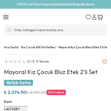
2000 ₺ ve Üzeri Alışverişlerinizde Kargo Bedava
Ana Sayfa
/
Kız Cocuk Alt Üst Setler
/
Mayoral Kız Çocuk Bluz Etek 2'li Set
0
/ 5
0 Yorum
Mayoral Kız Çocuk Bluz Etek 2'li Set
Yetkili Satıcı
₺ 2,074.50
₺ 4,149.00
%
50
İndirim
Renk
LACİVERT