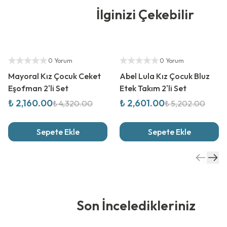
İlginizi Çekebilir
%
50
İndirim
%
50
İndirim
Yetkili Satıcı
Yetkili Satıcı
0 Yorum
0 Yorum
Mayoral Kız Çocuk Ceket
Abel Lula Kız Çocuk Bluz
Eşofman 2'li Set
Etek Takım 2'li Set
₺ 2,160.00
₺ 2,601.00
₺ 4,320.00
₺ 5,202.00
Sepete Ekle
Sepete Ekle
Son İnceledikleriniz