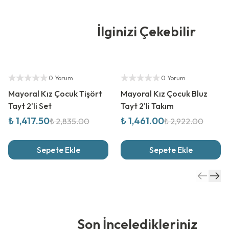
İlginizi Çekebilir
%
50
İndirim
%
50
İndirim
Yetkili Satıcı
Yetkili Satıcı
0 Yorum
0 Yorum
Mayoral Kız Çocuk Tişört
Mayoral Kız Çocuk Bluz
Tayt 2'li Set
Tayt 2'li Takım
₺ 1,417.50
₺ 1,461.00
₺ 2,835.00
₺ 2,922.00
Sepete Ekle
Sepete Ekle
Son İnceledikleriniz