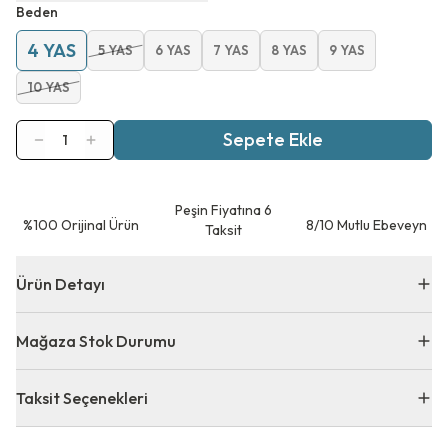
Beden
4 YAS
5 YAS
6 YAS
7 YAS
8 YAS
9 YAS
10 YAS
Sepete Ekle
1
Peşin Fiyatına 6
⁠%100 Orijinal Ürün
8/10 Mutlu Ebeveyn
Taksit
Ürün Detayı
Mağaza Stok Durumu
Taksit Seçenekleri