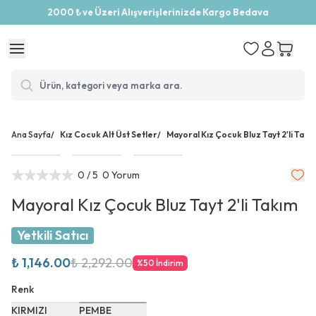
2000 ₺ ve Üzeri Alışverişlerinizde Kargo Bedava
Ana Sayfa
/
Kız Cocuk Alt Üst Setler
/
Mayoral Kız Çocuk Bluz Tayt 2'li Takı
0
/ 5
0 Yorum
Mayoral Kız Çocuk Bluz Tayt 2'li Takım
Yetkili Satıcı
₺ 1,146.00
₺ 2,292.00
%
50
İndirim
Renk
KIRMIZI
PEMBE